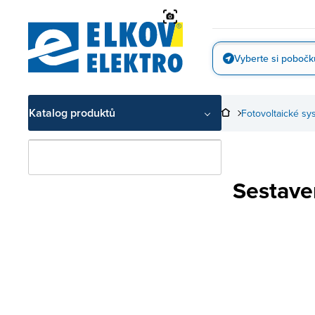
Přejít
na
obsah
Vyberte si pobočk
Vyfotit
Katalog produktů
Fotovoltaické sy
Sestave