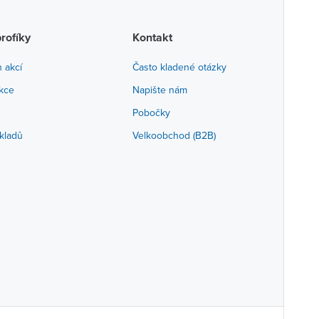
profíky
Kontakt
h akcí
Často kladené otázky
akce
Napište nám
Pobočky
kladů
Velkoobchod (B2B)