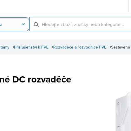
u
Nahrát obrázek produktu
Skenování čárové
stémy
Příslušenství k FVE
Rozváděče a rozvodnice FVE
Sestavené
né DC rozvaděče