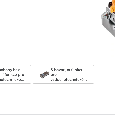
pohony bez
S havarijní funkcí
jní funkce pro
pro
hotechnické
vzduchotechnické
klapky