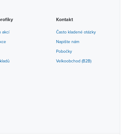
profíky
Kontakt
h akcí
Často kladené otázky
akce
Napište nám
Pobočky
kladů
Velkoobchod (B2B)