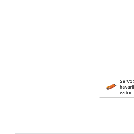
Servo
havari
vzduc
klapky