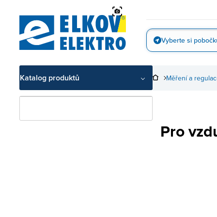
Přejít
na
obsah
Vyberte si pobočk
Vyfotit
Katalog produktů
Měření a regula
Pro vzd