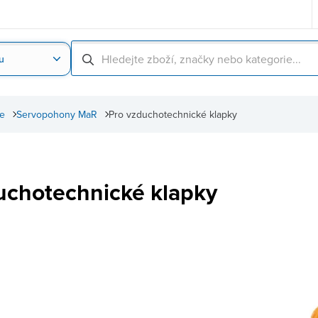
u
Nahrát obrázek produktu
Skenování čárové
ce
Servopohony MaR
Pro vzduchotechnické klapky
uchotechnické klapky