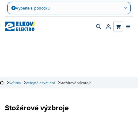
Přejít
Vyberte si pobočku
na
obsah
Zapnout/vypnout
Přihlásit/registro
vyhledávací
účet
panel
Svítidla
Veřejné osvětlení
Stožárové výzbroje
Stožárové výzbroje