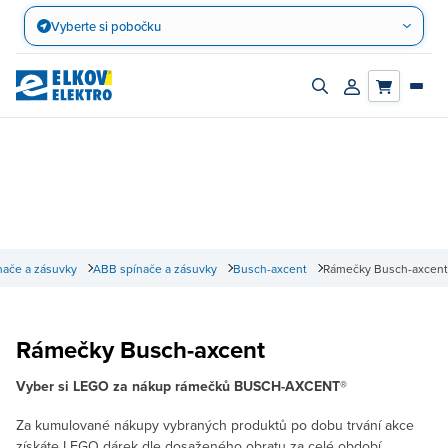
Přejít
Vyberte si pobočku
na
obsah
Zapnout/vypnout
Přihlásit/registro
vyhledávací
účet
panel
nače a zásuvky
ABB spínače a zásuvky
Busch-axcent
Rámečky Busch-axcent
Rámečky Busch-axcent
Vyber si LEGO za nákup rámečků BUSCH-AXCENT®
Za kumulované nákupy vybraných produktů po dobu trvání akce
získáte LEGO dárek dle dosaženého obratu za celé období.