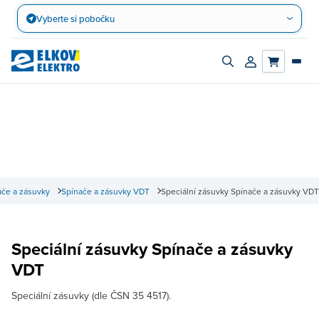
Přejít
Vyberte si pobočku
na
obsah
Zapnout/vypnout
Přihlásit/registro
vyhledávací
účet
panel
če a zásuvky
Spínače a zásuvky VDT
Speciální zásuvky Spínače a zásuvky VDT
Speciální zásuvky Spínače a zásuvky
VDT
Speciální zásuvky (dle ČSN 35 4517).