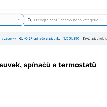
u
Nahrát obrázek produktu
Skenování čárové
 a zásuvky
ELKO EP spínače a zásuvky
LOGUS90
Kryty zásuvek, 
ásuvek, spínačů a termostatů