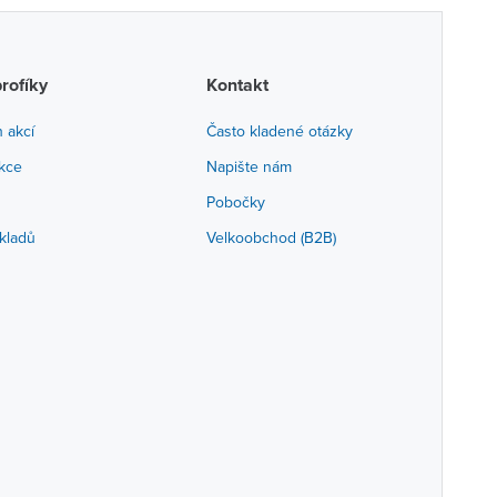
profíky
Kontakt
h akcí
Často kladené otázky
akce
Napište nám
Pobočky
kladů
Velkoobchod (B2B)