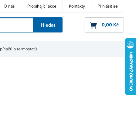
O nás
Probíhající akce
Kontakty
Přihlásit se
0,00 Kč
Hledat
ho kódu
spínačů a termostatů