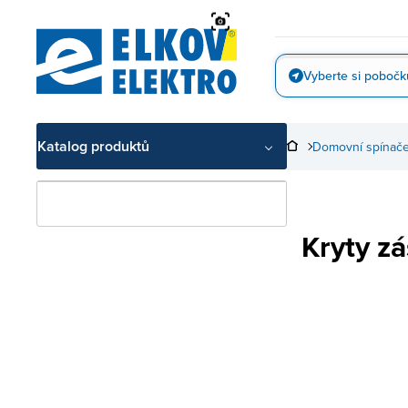
Přejít
na
obsah
Vyberte si pobočk
Vyfotit
Katalog produktů
Domovní spínače
Kryty z