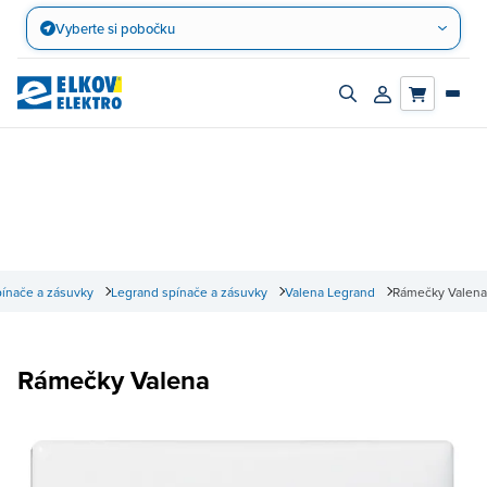
Přejít
Vyberte si pobočku
na
obsah
Zapnout/vypnout
Přihlásit/registro
vyhledávací
účet
panel
ínače a zásuvky
Legrand spínače a zásuvky
Valena Legrand
Rámečky Valena
Rámečky Valena