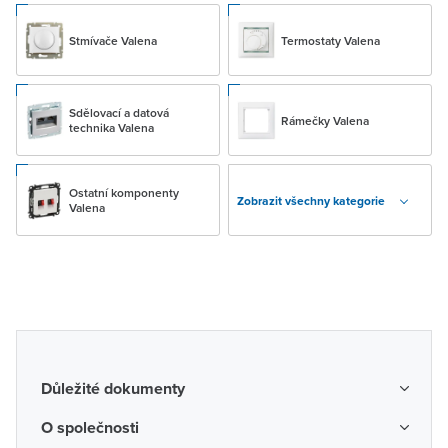
Stmívače Valena
Termostaty Valena
Sdělovací a datová
Rámečky Valena
technika Valena
Ostatní komponenty
Zobrazit všechny kategorie
Valena
Důležité dokumenty
Obchodní podmínky
O společnosti