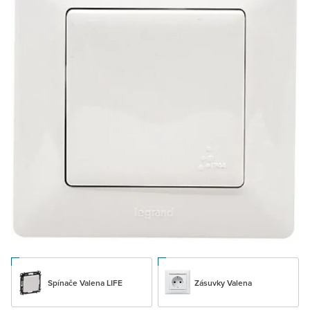
Spínače Valena LIFE
Zásuvky Valena