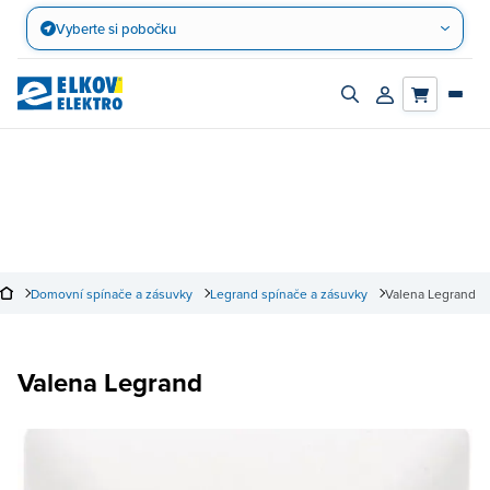
Přejít
Vyberte si pobočku
na
obsah
Zapnout/vypnout
Přihlásit/registro
vyhledávací
účet
panel
Domovní spínače a zásuvky
Legrand spínače a zásuvky
Valena Legrand
Valena Legrand