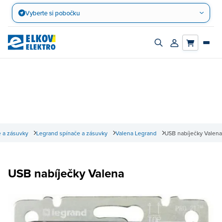
Přejít
Vyberte si pobočku
na
obsah
Zapnout/vypnout
Přihlásit/registro
vyhledávací
účet
panel
 a zásuvky
Legrand spínače a zásuvky
Valena Legrand
USB nabíječky Valena
USB nabíječky Valena