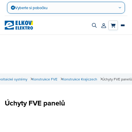
Přejít
Vyberte si pobočku
na
obsah
Zapnout/vypnout
Přihlásit/registro
vyhledávací
účet
panel
voltaické systémy
Konstrukce FVE
Konstrukce Krajiczech
Úchyty FVE panelů
Úchyty FVE panelů