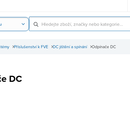
u
Nahrát obrázek produktu
Skenování čárové
stémy
Příslušenství k FVE
DC jištění a spínání
Odpínače DC
če DC