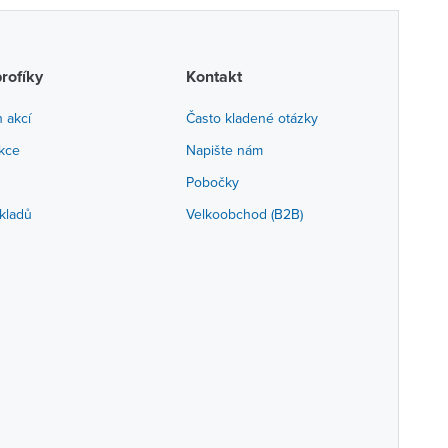
profíky
Kontakt
h akcí
Často kladené otázky
akce
Napište nám
Pobočky
kladů
Velkoobchod (B2B)