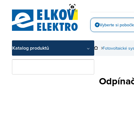
Přejít
na
obsah
Vyberte si pobočk
Vyfotit
Katalog produktů
Fotovoltaické sy
Odpína