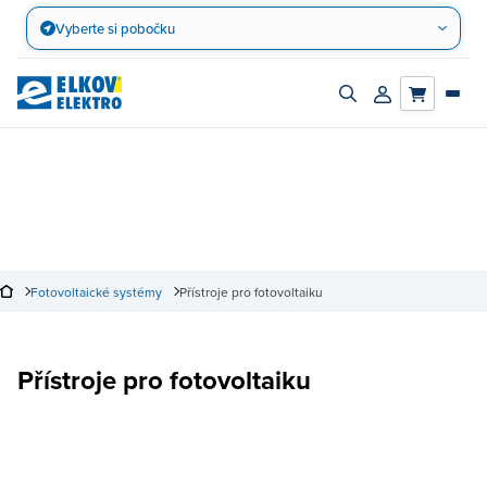
Přejít
Vyberte si pobočku
na
obsah
Zapnout/vypnout
Přihlásit/registro
vyhledávací
účet
panel
Fotovoltaické systémy
Přístroje pro fotovoltaiku
Přístroje pro fotovoltaiku