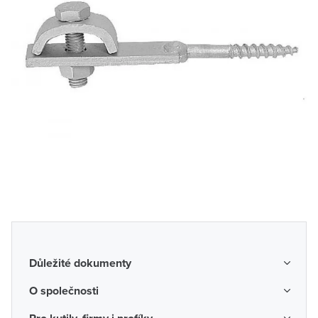
Důležité dokumenty
Obchodní podmínky
O společnosti
Možnosti dopravy a platby
O nás