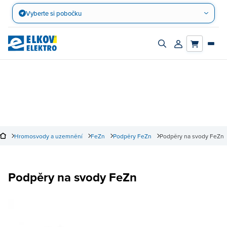
Přejít
Vyberte si pobočku
na
obsah
Zapnout/vypnout
Přihlásit/registro
vyhledávací
účet
panel
Hromosvody a uzemnění
FeZn
Podpěry FeZn
Podpěry na svody FeZn
Podpěry na svody FeZn