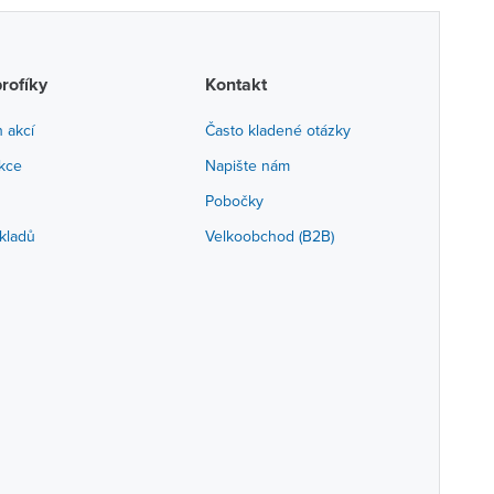
profíky
Kontakt
h akcí
Často kladené otázky
akce
Napište nám
Pobočky
kladů
Velkoobchod (B2B)