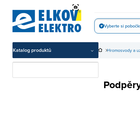
Přejít
na
obsah
Vyberte si pobočk
Vyfotit
Katalog produktů
Hromosvody a u
Podpěry