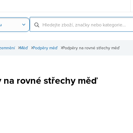
u
Nahrát obrázek produktu
Skenování čárové
zemnění
Měď
Podpěry měď
Podpěry na rovné střechy měď
 na rovné střechy měď