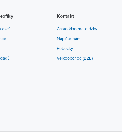
profíky
Kontakt
h akcí
Často kladené otázky
akce
Napište nám
Pobočky
kladů
Velkoobchod (B2B)