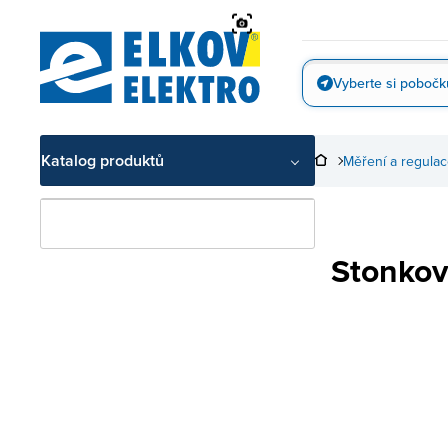
Přejít
na
obsah
Vyberte si pobočk
Vyfotit
Katalog produktů
Měření a regula
Stonkov