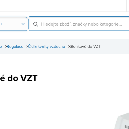
u
Nahrát obrázek produktu
Skenování čárové
ce
Regulace
Čidla kvality vzduchu
Stonkové do VZT
é do VZT