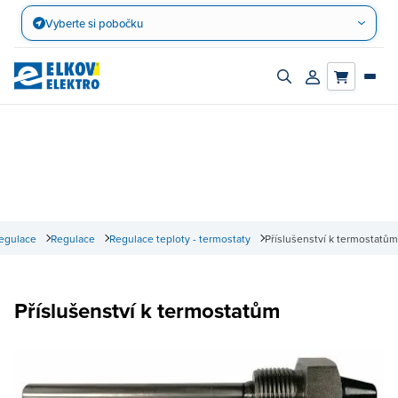
Přejít
Vyberte si pobočku
na
obsah
Zapnout/vypnout
Přihlásit/registro
vyhledávací
účet
panel
regulace
Regulace
Regulace teploty - termostaty
Příslušenství k termostatům
Příslušenství k termostatům