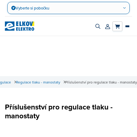
Přejít
Vyberte si pobočku
na
obsah
Zapnout/vypnout
Přihlásit/registro
vyhledávací
účet
panel
gulace
Regulace tlaku - manostaty
Příslušenství pro regulace tlaku - manostaty
Příslušenství pro regulace tlaku -
manostaty