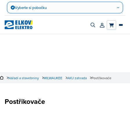
Přejít
Vyberte si pobočku
na
obsah
Zapnout/vypnout
Přihlásit/registro
vyhledávací
účet
panel
Nářadí a stavebniny
MILWAUKEE
AKU zahrada
Postřikovače
Postřikovače