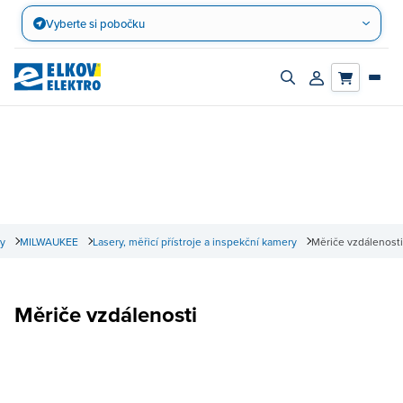
Přejít
Vyberte si pobočku
na
obsah
Zapnout/vypnout
Přihlásit/registro
vyhledávací
účet
panel
ny
MILWAUKEE
Lasery, měřicí přístroje a inspekční kamery
Měriče vzdálenosti
Měriče vzdálenosti