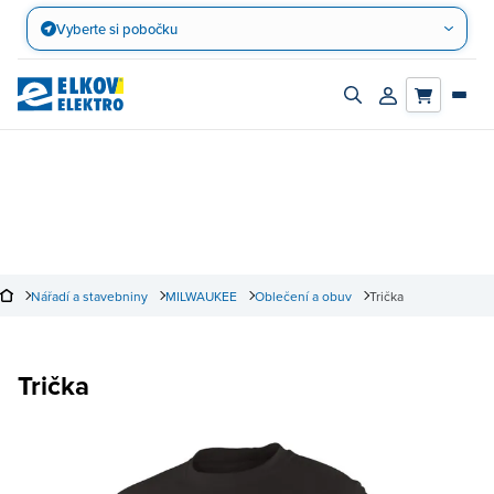
Přejít
Vyberte si pobočku
na
obsah
Zapnout/vypnout
Přihlásit/registro
vyhledávací
účet
panel
Nářadí a stavebniny
MILWAUKEE
Oblečení a obuv
Trička
Trička