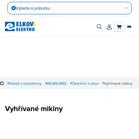
Přejít
Vyberte si pobočku
na
obsah
Zapnout/vypnout
Přihlásit/registro
vyhledávací
účet
panel
Nářadí a stavebniny
MILWAUKEE
Oblečení a obuv
Vyhřívané mikiny
Vyhřívané mikiny