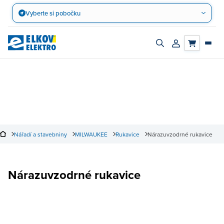
Přejít
Vyberte si pobočku
na
obsah
Zapnout/vypnout
Přihlásit/registro
vyhledávací
účet
panel
Nářadí a stavebniny
MILWAUKEE
Rukavice
Nárazuvzodrné rukavice
Nárazuvzodrné rukavice