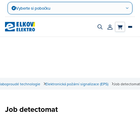
Přejít
Vyberte si pobočku
na
obsah
Zapnout/vypnout
Přihlásit/registro
vyhledávací
účet
panel
laboproudé technologie
Elektronická požární signalizace (EPS)
Job detectomat
Job detectomat