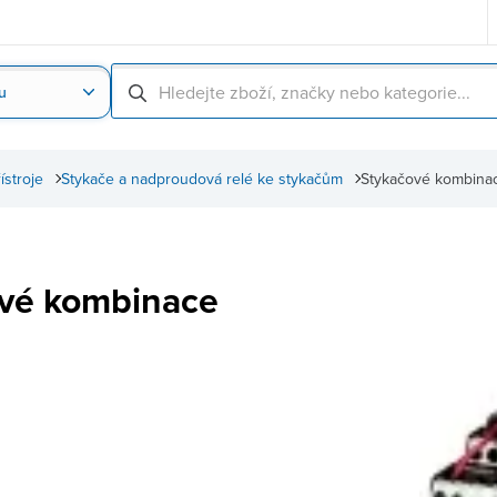
u
Nahrát obrázek produktu
Skenování čárové
řístroje
Stykače a nadproudová relé ke stykačům
Stykačové kombina
vé kombinace