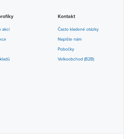
profíky
Kontakt
h akcí
Často kladené otázky
akce
Napište nám
Pobočky
kladů
Velkoobchod (B2B)