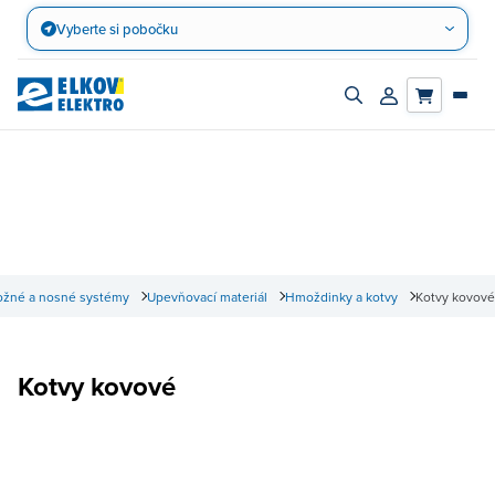
Přejít
Vyberte si pobočku
na
obsah
Zapnout/vypnout
Přihlásit/registro
vyhledávací
účet
panel
ožné a nosné systémy
Upevňovací materiál
Hmoždinky a kotvy
Kotvy kovové
Kotvy kovové