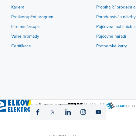
Kariéra
Probíhající prodejní 
Protikorupční program
Poradenství a návrhy
Firemní časopis
Půjčovna mobilních s
Valné hromady
Půjčovna nářadí
Certifikace
Partnerské karty
icon
icon
icon
icon
icon
fb
twitter
linked
instagram
yt