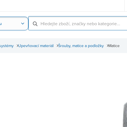
u
Nahrát obrázek produktu
Skenování čárové
systémy
Upevňovací materiál
Šrouby, matice a podložky
Matice