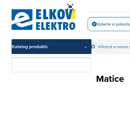
Přejít
na
obsah
Vyberte si pobočk
Vyfotit
Katalog produktů
Úložné a nosné 
Matice