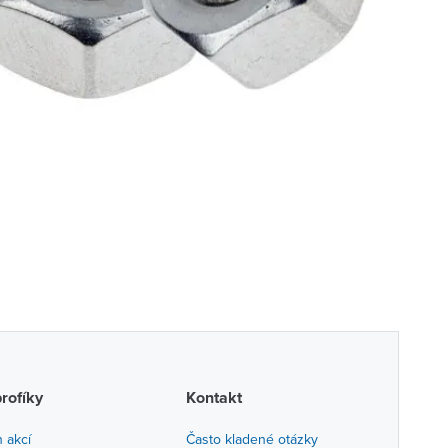
profíky
Kontakt
h akcí
Často kladené otázky