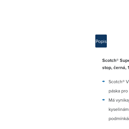
Popis
Scotch® Supe
stop, černá, 
Scotch® Vi
páska pro
Má vynikaj
kyselinám
podmínká