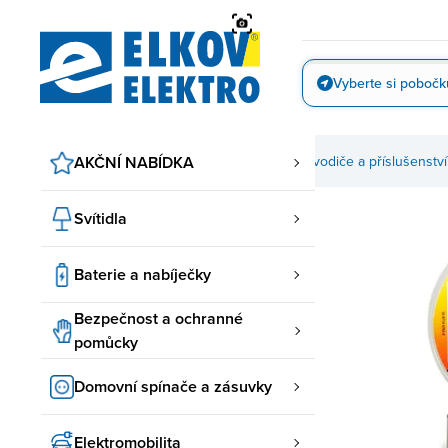
Přejít
na
obsah
Vyberte si pobočk
Vyfotit
AKČNÍ NABÍDKA
Kabely, vodiče a příslušenství
Svítidla
Baterie a nabíječky
Bezpečnost a ochranné
pomůcky
Domovní spínače a zásuvky
Elektromobilita