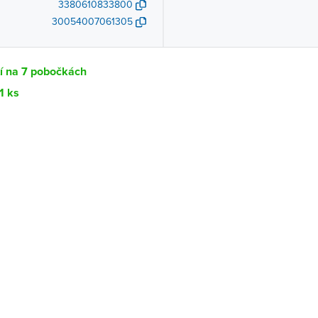
3380610833800
30054007061305
í na 7 pobočkách
1 ks
Dostupnost
centrála)
Ihned k vyzvednutí 11 ks
ce
K vyzvednutí do 2 pracovních dnů
K vyzvednutí do 2 pracovních dnů
ernštejnem
K vyzvednutí do 2 pracovních dnů