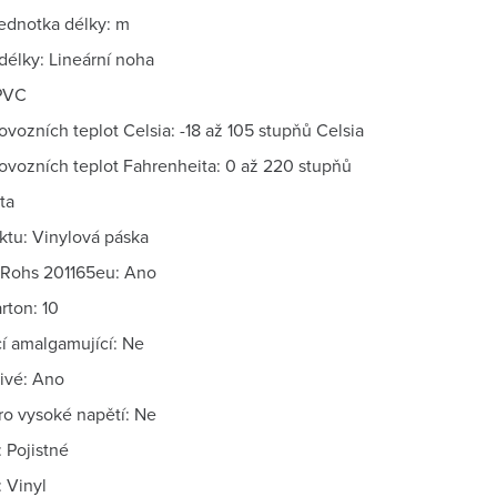
jednotka délky: m
délky: Lineární noha
 PVC
vozních teplot Celsia: -18 až 105 stupňů Celsia
ovozních teplot Fahrenheita: 0 až 220 stupňů
ta
ktu: Vinylová páska
Rohs 201165eu: Ano
rton: 10
í amalgamující: Ne
ivé: Ano
o vysoké napětí: Ne
 Pojistné
 Vinyl