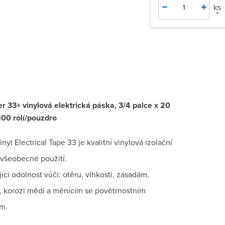
ks
r 33+ vinylová elektrická páska, 3/4 palce x 20
100 rolí/pouzdro
nyl Electrical Tape 33 je kvalitní vinylová izolační
 všeobecné použití.
ící odolnost vůči: otěru, vlhkosti, zásadám,
, korozi mědi a měnícím se povětrnostním
m.