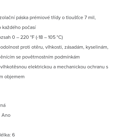
zolační páska prémiové třídy o tloušťce 7 mil,
 každého počasí
ozsah 0 – 220 °F (-18 – 105 °C)
 odolnost proti otěru, vlhkosti, zásadám, kyselinám,
měnícím se povětrnostním podmínkám
 vlhkotěsnou elektrickou a mechanickou ochranu s
ím objemem
rná
: Ano
élka: 6