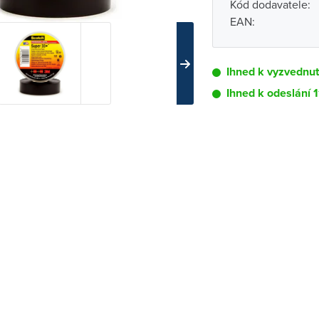
Kód dodavatele:
EAN:
Ihned k vyzvednut
Ihned k odeslání 1
Pobočka
Brno - Kšírova (
Brno - Řečkovi
Blansko
Bystřice nad P