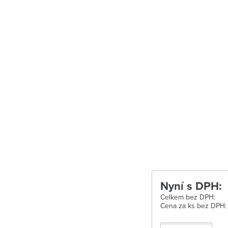
Uherské Hradišt
Velké Meziříčí
Vysoké Mýto
Zábřeh
Zastávka u Brn
Zlín
Žďár nad Sáza
Nyní s DPH:
Celkem bez DPH:
Cena za ks bez DPH: