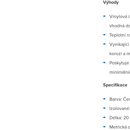
Výhody
Vinylová i
vhodná do
Teplotní r
Vynikající
korozi a 
Poskytuje
minimáln
Specifikace
Barva: Če
Izolované
Délka: 20
Metrická d