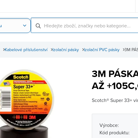
u
Nahrát obrázek produktu
Skenování čárové
Kabelové příslušenství
Izolační pásky
Izolační PVC pásky
3M PÁ
3M PÁSKA
AŽ +105C
Scotch® Super 33+ vin
Výrobce:
Kód produktu: