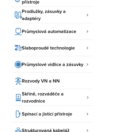
přístroje
Prodlužky, zásuvky a
adaptéry
Průmyslová automatizace
Slaboproudé technologie
Průmyslové vidlice a zásuvky
Rozvody VN a NN
Skříně, rozváděče a
rozvodnice
Spínací a jistící přístroje
Strukturovaná kabeláž