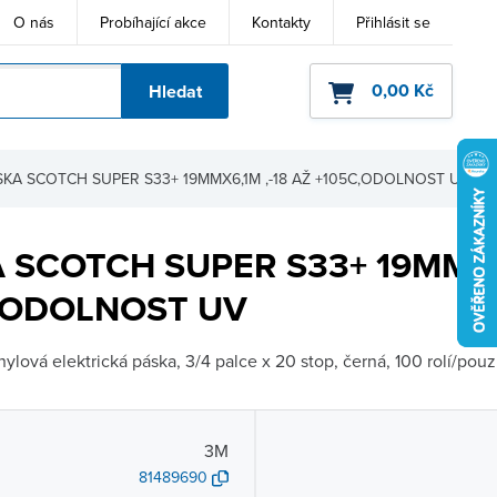
O nás
Probíhající akce
Kontakty
Přihlásit se
0,00 Kč
Hledat
ho kódu
SKA SCOTCH SUPER S33+ 19MMX6,1M ,-18 AŽ +105C,ODOLNOST UV
 SCOTCH SUPER S33+ 19MMX6,
,ODOLNOST UV
ylová elektrická páska, 3/4 palce x 20 stop, černá, 100 rolí/pouz
3M
81489690