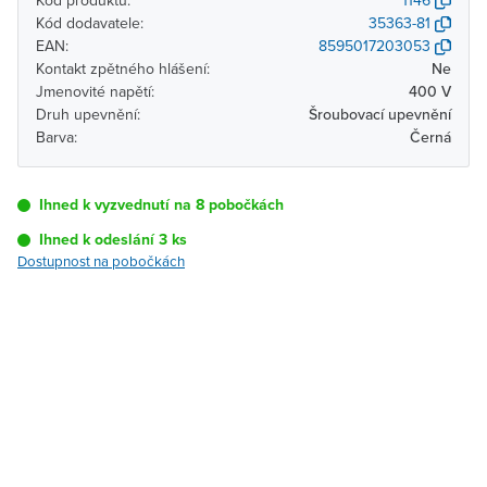
Kód produktu:
1146
Kód dodavatele:
35363-81
EAN:
8595017203053
Kontakt zpětného hlášení:
Ne
Jmenovité napětí:
400 V
Druh upevnění:
Šroubovací upevnění
Barva:
Černá
Ihned k vyzvednutí na 8 pobočkách
Ihned k odeslání 3 ks
Dostupnost na pobočkách
Pobočka
Dostupnost
Brno - Kšírova
Ihned k vyzvednutí 3 ks
(centrála)