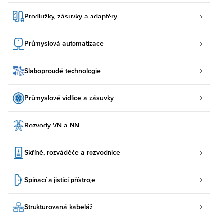
Prodlužky, zásuvky a adaptéry
Průmyslová automatizace
Slaboproudé technologie
Průmyslové vidlice a zásuvky
Rozvody VN a NN
Skříně, rozváděče a rozvodnice
Spínací a jistící přístroje
Strukturovaná kabeláž