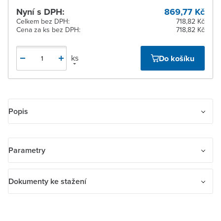
Nyní s DPH:
869,77 Kč
Celkem bez DPH:
718,82 Kč
Cena za ks bez DPH:
718,82 Kč
ks
Do košíku
Popis
Spínač trojpólový stiskací IP 55, nástěnný
Parametry
Název parametru
Hodnota
Dokumenty ke stažení
Kontakt zpětného hlášení
Ne
Dokumenty ke stažení
Jmenovité napětí
400 V