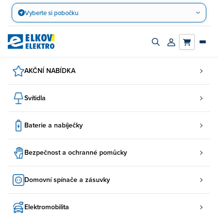
Přejít
Vyberte si pobočku
na
obsah
Zapnout/vypnout
Přihlásit/registro
vyhledávací
účet
panel
AKČNÍ NABÍDKA
Svítidla
Baterie a nabíječky
Bezpečnost a ochranné pomůcky
Domovní spínače a zásuvky
Elektromobilita