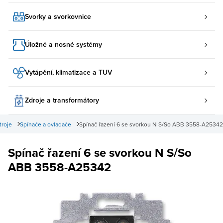
Svorky a svorkovnice
Úložné a nosné systémy
Vytápění, klimatizace a TUV
Zdroje a transformátory
troje
Spínače a ovladače
Spínač řazení 6 se svorkou N S/So ABB 3558-A25342
Spínač řazení 6 se svorkou N S/So
ABB 3558-A25342