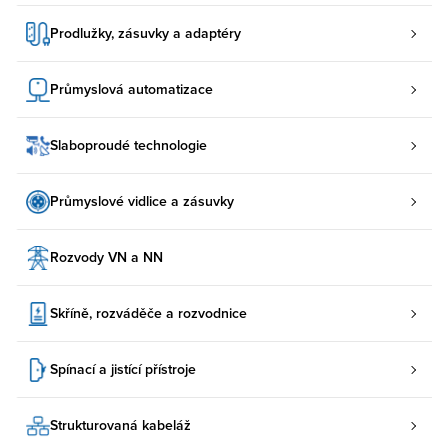
Prodlužky, zásuvky a adaptéry
Průmyslová automatizace
Slaboproudé technologie
Průmyslové vidlice a zásuvky
Rozvody VN a NN
Skříně, rozváděče a rozvodnice
Spínací a jistící přístroje
Strukturovaná kabeláž