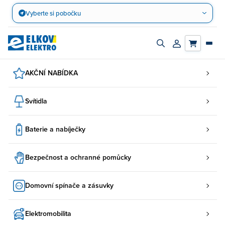
Přejít
Vyberte si pobočku
na
obsah
Zapnout/vypnout
Přihlásit/registro
vyhledávací
účet
panel
AKČNÍ NABÍDKA
Svítidla
Baterie a nabíječky
Bezpečnost a ochranné pomůcky
Domovní spínače a zásuvky
Elektromobilita