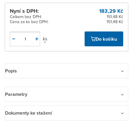
Nyní s DPH:
183,29 Kč
Celkem bez DPH:
151,48 Kč
Cena za ks bez DPH:
151,48 Kč
ks
Do košíku
Popis
Přístroj přepínače jednopólového se svorkou N
Parametry
Název parametru
Hodnota
Dokumenty ke stažení
Kontakt zpětného hlášení
Ne
Dokumenty ke stažení