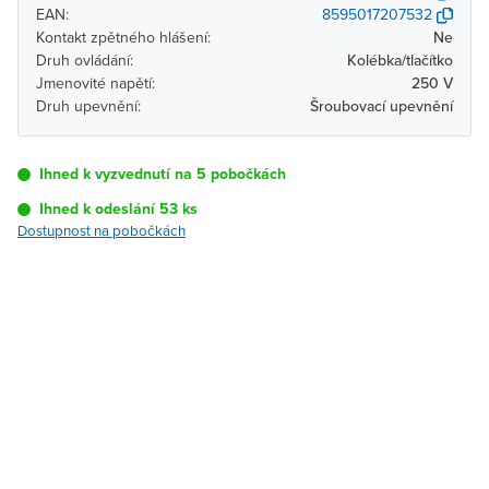
EAN:
8595017207532
Kontakt zpětného hlášení:
Ne
Druh ovládání:
Kolébka/tlačítko
Jmenovité napětí:
250 V
Druh upevnění:
Šroubovací upevnění
Ihned k vyzvednutí na 5 pobočkách
Ihned k odeslání 53 ks
Dostupnost na pobočkách
Pobočka
Dostupnost
Brno - Kšírova
Ihned k vyzvednutí 53 ks
(centrála)
Brno - Řečkovice
K vyzvednutí do 2