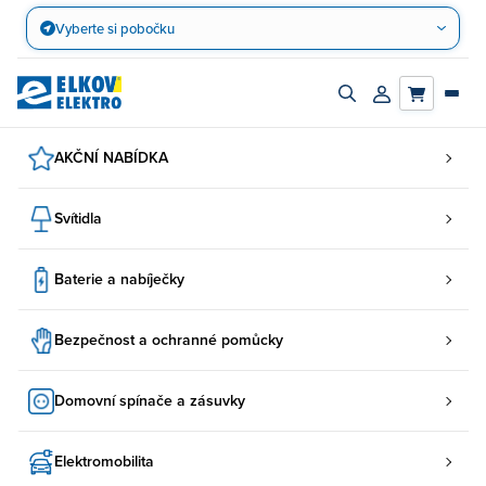
Přejít
Vyberte si pobočku
na
obsah
Zapnout/vypnout
Přihlásit/registro
vyhledávací
účet
panel
AKČNÍ NABÍDKA
Svítidla
Baterie a nabíječky
Bezpečnost a ochranné pomůcky
Domovní spínače a zásuvky
Elektromobilita