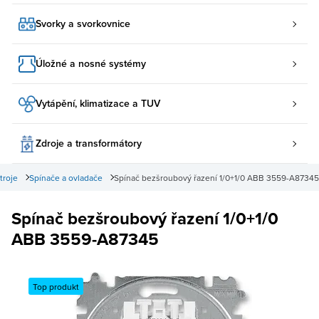
Svorky a svorkovnice
Úložné a nosné systémy
Vytápění, klimatizace a TUV
Zdroje a transformátory
troje
Spínače a ovladače
Spínač bezšroubový řazení 1/0+1/0 ABB 3559-A87345
Spínač bezšroubový řazení 1/0+1/0
ABB 3559-A87345
Top produkt