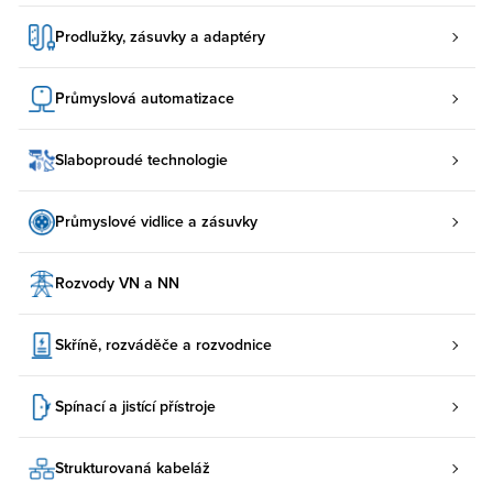
Prodlužky, zásuvky a adaptéry
Průmyslová automatizace
Slaboproudé technologie
Průmyslové vidlice a zásuvky
Rozvody VN a NN
Skříně, rozváděče a rozvodnice
Spínací a jistící přístroje
Strukturovaná kabeláž