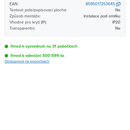
EAN:
8595017253645
Textové pole/popisovací plocha:
Ne
Způsob montáže:
Instalace pod omítku
Vhodné pro krytí (IP):
IP20
Transparentní:
Ne
Ihned k vyzvednutí na 31 pobočkách
Ihned k odeslání 500-599 ks
Dostupnost na pobočkách
Pobočka
Dostupnost
Brno - Kšírova
Ihned k vyzvednutí 500-
(centrála)
599 ks
Brno - Řečkovice
Ihned k vyzvednutí 30 ks