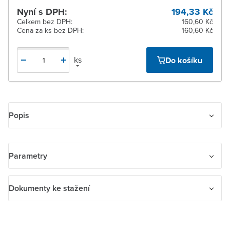
Nyní s DPH:
194,33 Kč
Celkem bez DPH:
160,60 Kč
Cena za ks bez DPH:
160,60 Kč
ks
Do košíku
Popis
Přístroj ovládače zapínacího dvojitého.
Parametry
Název parametru
Hodnota
Dokumenty ke stažení
Textové pole/popisovací plocha
Ne
Dokumenty ke stažení
Způsob montáže
Instalace pod