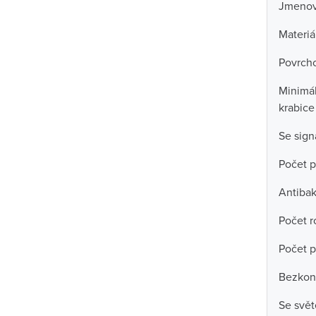
Jmenovi
Materiá
Povrch
Minimál
krabice
Se sign
Počet p
Antibak
Počet r
Počet p
Bezkont
Se svě