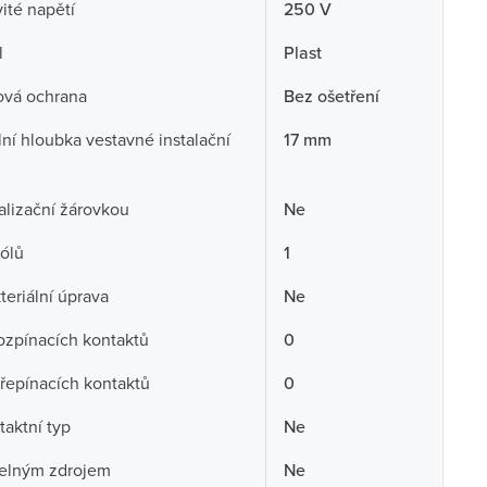
té napětí
250 V
l
Plast
ová ochrana
Bez ošetření
ní hloubka vestavné instalační
17 mm
alizační žárovkou
Ne
ólů
1
teriální úprava
Ne
ozpínacích kontaktů
0
řepínacích kontaktů
0
aktní typ
Ne
telným zdrojem
Ne