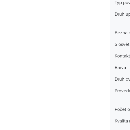
Typ po
Druh u
Bezhal
S osvět
Kontakt
Barva
Druh ov
Proved
Počet o
Kvalita