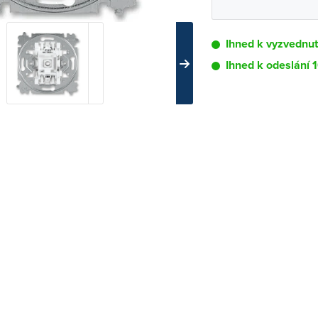
Ihned k vyzvednu
Ihned k odeslání 
Pobočka
Brno - Kšírova (
Brno - Řečkovi
Blansko
Bystřice nad P
Čáslav