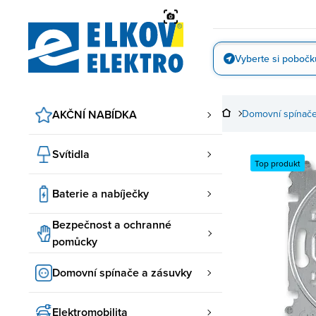
Přejít
na
obsah
Vyberte si pobočk
Vyfotit
AKČNÍ NABÍDKA
Domovní spínače
Svítidla
Top produkt
Baterie a nabíječky
Bezpečnost a ochranné
pomůcky
Domovní spínače a zásuvky
Elektromobilita