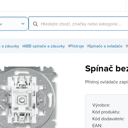
u
Nahrát obrázek produktu
Skenování čárové
 a zásuvky
ABB spínače a zásuvky
Přístroje
Spínače a ovladače
Spínač be
Přístroj ovládače zap
Výrobce:
Kód produktu:
Kód dodavatele:
EAN: