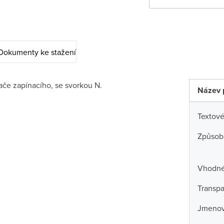
Dokumenty ke stažení
dače zapínacího, se svorkou N.
Název 
Textové
Způsob
Vhodné 
Transpa
Jmenov