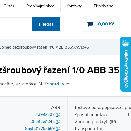
O nás
Probíhající akce
Kontakty
Přihlásit se
0,00 Kč
Hledat
ho kódu
Spínač bezšroubový řazení 1/0 ABB 3559-A91345
zšroubový řazení 1/0 ABB 355
ínacího, se svorkou N.
Zobrazit více
ABB
Textové pole/popisovací pl
Způsob montáže:
I
43992508
Vhodné pro krytí (IP):
3559-A91345
Transparentní:
8595017253669