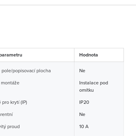
parametru
Hodnota
 pole/popisovací plocha
Ne
 montáže
Instalace pod
omítku
pro krytí (IP)
IP20
rentní
Ne
itý proud
10 A