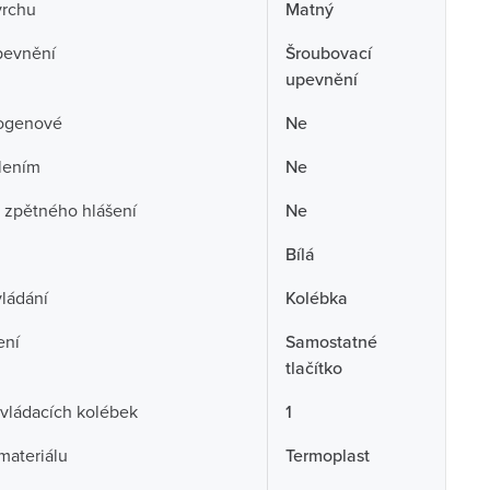
vrchu
Matný
pevnění
Šroubovací
upevnění
ogenové
Ne
lením
Ne
 zpětného hlášení
Ne
Bílá
ládání
Kolébka
ení
Samostatné
tlačítko
vládacích kolébek
1
 materiálu
Termoplast