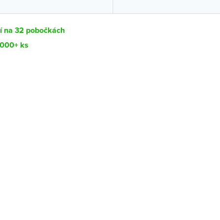
tí na 32 pobočkách
1000+ ks
Dostupnost
centrála)
Ihned k vyzvednutí 1000+ ks
ce
Ihned k vyzvednutí 100-199 ks
Ihned k vyzvednutí 100-199 ks
ernštejnem
Ihned k vyzvednutí 41 ks
Ihned k vyzvednutí 12 ks