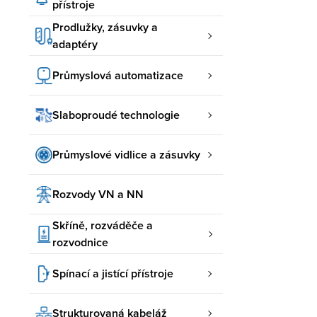
přístroje
Prodlužky, zásuvky a
adaptéry
Průmyslová automatizace
Slaboproudé technologie
Průmyslové vidlice a zásuvky
Rozvody VN a NN
Skříně, rozváděče a
rozvodnice
Spínací a jistící přístroje
Strukturovaná kabeláž