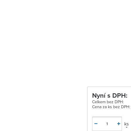
Velké Meziříčí
Vysoké Mýto
Zábřeh
Zastávka u Brn
Zlín
Žďár nad Sáza
Nyní s DPH:
Celkem bez DPH:
Cena za ks bez DPH:
ks