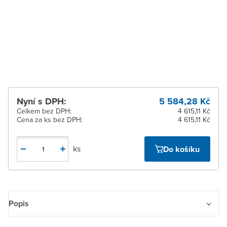
Zlín
Na objednání u
dodavatele
Žďár nad Sázavou
Na objednání u
dodavatele
Nyní s DPH:
5 584,28 Kč
Celkem bez DPH:
4 615,11 Kč
Cena za ks bez DPH:
4 615,11 Kč
ks
Do košíku
Popis