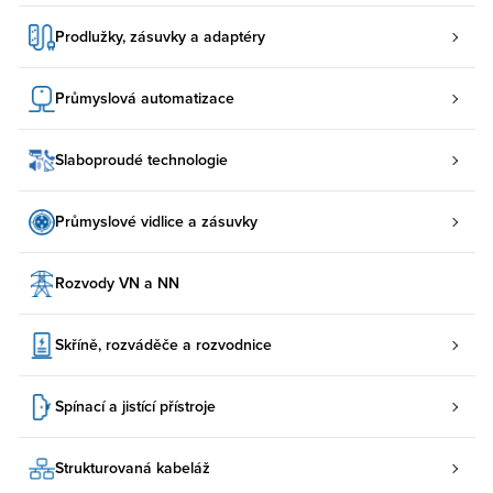
Prodlužky, zásuvky a adaptéry
Průmyslová automatizace
Slaboproudé technologie
Průmyslové vidlice a zásuvky
Rozvody VN a NN
Skříně, rozváděče a rozvodnice
Spínací a jistící přístroje
Strukturovaná kabeláž