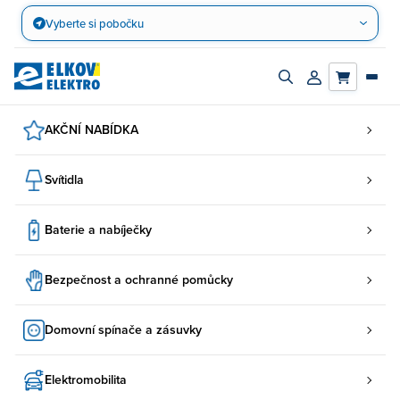
Přejít
Vyberte si pobočku
na
obsah
Zapnout/vypnout
Přihlásit/registro
vyhledávací
účet
panel
AKČNÍ NABÍDKA
Svítidla
Baterie a nabíječky
Bezpečnost a ochranné pomůcky
Domovní spínače a zásuvky
Elektromobilita