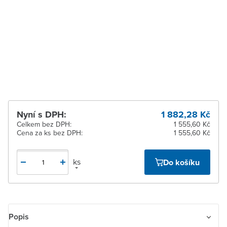
pracovních dnů
Zlín
K vyzvednutí do 2
pracovních dnů
Žďár nad Sázavou
K vyzvednutí do 2
pracovních dnů
Nyní s DPH:
1 882,28 Kč
Celkem bez DPH:
1 555,60 Kč
Cena za ks bez DPH:
1 555,60 Kč
ks
Do košíku
Popis