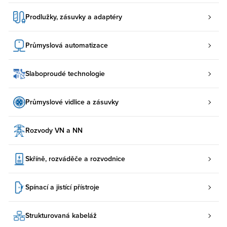
Prodlužky, zásuvky a adaptéry
Průmyslová automatizace
Slaboproudé technologie
Průmyslové vidlice a zásuvky
Rozvody VN a NN
Skříně, rozváděče a rozvodnice
Spínací a jistící přístroje
Strukturovaná kabeláž