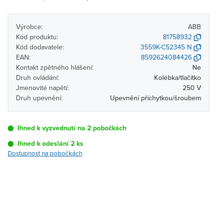
Výrobce:
ABB
Kód produktu:
81758932
Kód dodavatele:
3559K-C52345 N
EAN:
8592624084426
Kontakt zpětného hlášení:
Ne
Druh ovládání:
Kolébka/tlačítko
Jmenovité napětí:
250 V
Druh upevnění:
Upevnění příchytkou/šroubem
Ihned k vyzvednutí na 2 pobočkách
Ihned k odeslání 2 ks
Dostupnost na pobočkách
Pobočka
Dostupnost