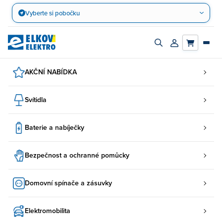
Přejít
Vyberte si pobočku
na
obsah
Zapnout/vypnout
Přihlásit/registro
vyhledávací
účet
panel
AKČNÍ NABÍDKA
Svítidla
Baterie a nabíječky
Bezpečnost a ochranné pomůcky
Domovní spínače a zásuvky
Elektromobilita