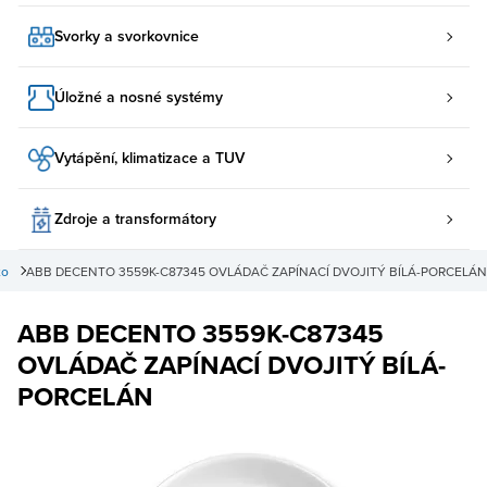
Svorky a svorkovnice
Úložné a nosné systémy
Vytápění, klimatizace a TUV
Zdroje a transformátory
to
ABB DECENTO 3559K-C87345 OVLÁDAČ ZAPÍNACÍ DVOJITÝ BÍLÁ-PORCELÁN
ABB DECENTO 3559K-C87345
OVLÁDAČ ZAPÍNACÍ DVOJITÝ BÍLÁ-
PORCELÁN