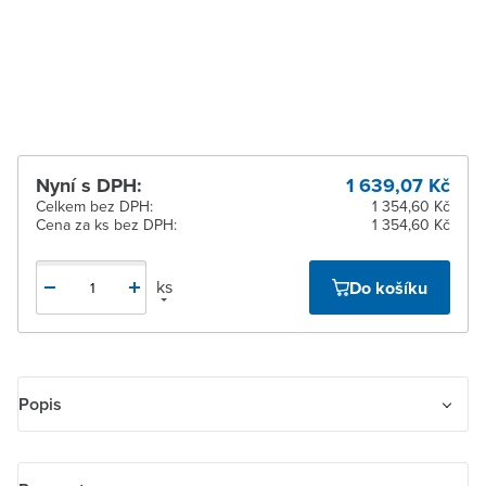
2 dnů
Žďár nad Sázavou
Na objednání obvykle do
2 dnů
Nyní s DPH:
1 639,07 Kč
Celkem bez DPH:
1 354,60 Kč
Cena za ks bez DPH:
1 354,60 Kč
ks
Do košíku
Popis
Ovládač zapínací dvojitý. Bezšroubové připojení vodičů.