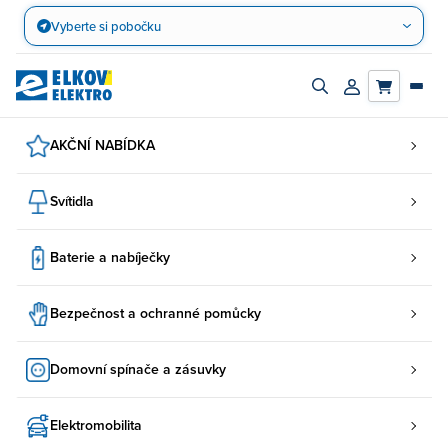
Přejít
Vyberte si pobočku
na
obsah
Zapnout/vypnout
Přihlásit/registro
vyhledávací
účet
panel
AKČNÍ NABÍDKA
Svítidla
Baterie a nabíječky
Bezpečnost a ochranné pomůcky
Domovní spínače a zásuvky
Elektromobilita