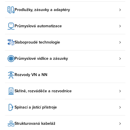
Prodlužky, zásuvky a adaptéry
Průmyslová automatizace
Slaboproudé technologie
Průmyslové vidlice a zásuvky
Rozvody VN a NN
Skříně, rozváděče a rozvodnice
Spínací a jistící přístroje
Strukturovaná kabeláž