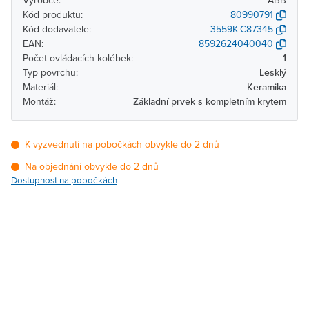
Výrobce:
ABB
Kód produktu:
80990791
Kód dodavatele:
3559K-C87345
EAN:
8592624040040
Počet ovládacích kolébek:
1
Typ povrchu:
Lesklý
Materiál:
Keramika
Montáž:
Základní prvek s kompletním krytem
K vyzvednutí na pobočkách obvykle do 2 dnů
Na objednání obvykle do 2 dnů
Dostupnost na pobočkách
Pobočka
Dostupnost
Brno - Kšírova
Na objednání obvykle do