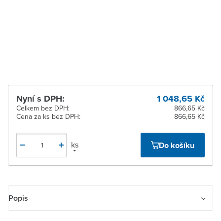
Zlín
Na objednání u
dodavatele
Žďár nad Sázavou
Na objednání u
dodavatele
Nyní s DPH:
1 048,65 Kč
Celkem bez DPH:
866,65 Kč
Cena za ks bez DPH:
866,65 Kč
ks
Do košíku
Popis