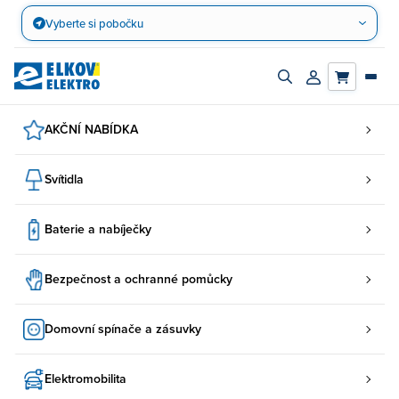
Přejít
Vyberte si pobočku
na
obsah
Zapnout/vypnout
Přihlásit/registro
vyhledávací
účet
panel
AKČNÍ NABÍDKA
Svítidla
Baterie a nabíječky
Bezpečnost a ochranné pomůcky
Domovní spínače a zásuvky
Elektromobilita