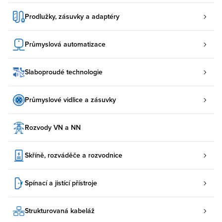
Prodlužky, zásuvky a adaptéry
Průmyslová automatizace
Slaboproudé technologie
Průmyslové vidlice a zásuvky
Rozvody VN a NN
Skříně, rozváděče a rozvodnice
Spínací a jistící přístroje
Strukturovaná kabeláž