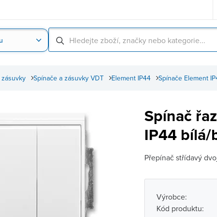
u
Nahrát obrázek produktu
Skenování čárové
 zásuvky
Spínače a zásuvky VDT
Element IP44
Spínače Element IP
Spínač řa
IP44 bílá/b
Přepínač střídavý dvo
Výrobce:
Kód produktu: