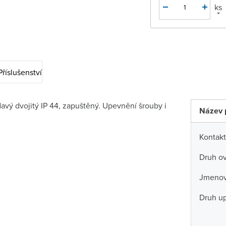
ks
Příslušenství
davý dvojitý IP 44, zapuštěný. Upevnění šrouby i
Název 
Kontakt
Druh ov
Jmenovi
Druh u