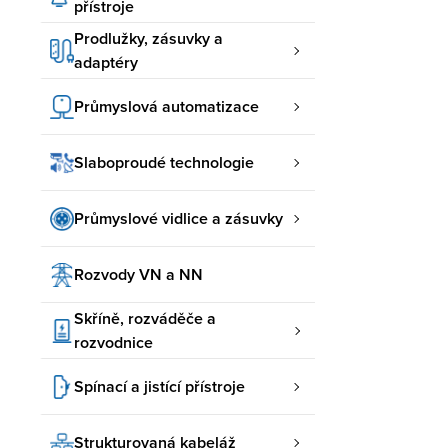
přístroje
Prodlužky, zásuvky a
adaptéry
Průmyslová automatizace
Slaboproudé technologie
Průmyslové vidlice a zásuvky
Rozvody VN a NN
Skříně, rozváděče a
rozvodnice
Spínací a jistící přístroje
Strukturovaná kabeláž