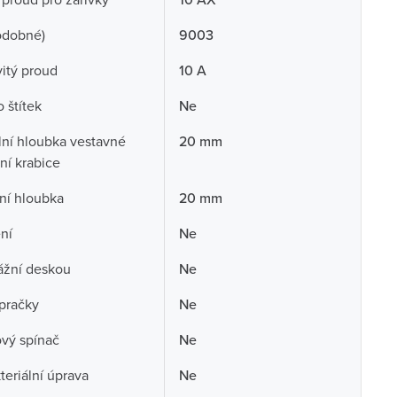
odobné)
9003
itý proud
10 A
 štítek
Ne
ní hloubka vestavné
20 mm
ční krabice
ní hloubka
20 mm
ní
Ne
ážní deskou
Ne
pračky
Ne
ový spínač
Ne
teriální úprava
Ne