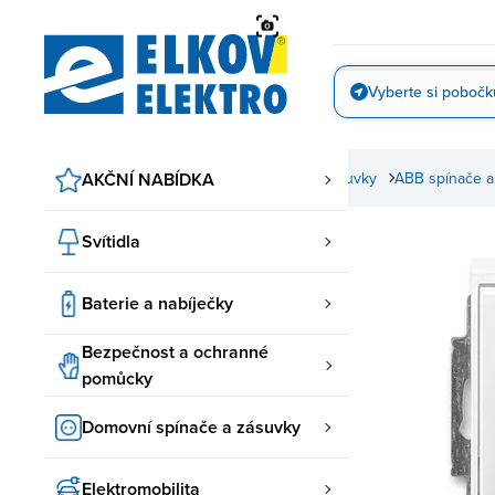
Přejít
na
obsah
Vyberte si pobočk
Vyfotit
AKČNÍ NABÍDKA
Domovní spínače a zásuvky
ABB spínače a
Svítidla
Baterie a nabíječky
Bezpečnost a ochranné
pomůcky
Domovní spínače a zásuvky
Elektromobilita