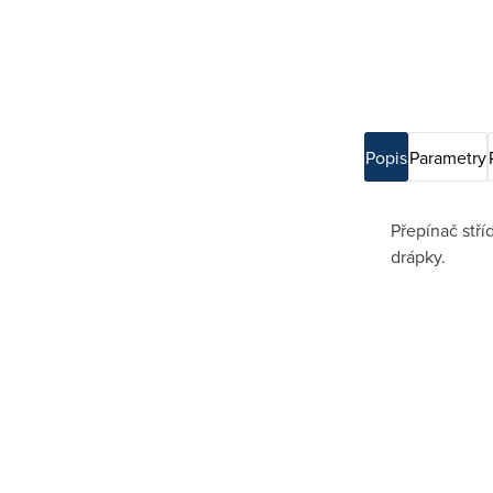
Popis
Parametry
Přepínač stří
drápky.