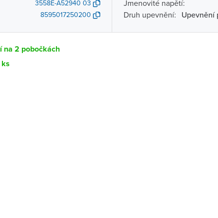
Jmenovité napětí:
3558E-A52940 03
Druh upevnění:
Upevnění 
8595017250200
tí na 2 pobočkách
 ks
Dostupnost
centrála)
Ihned k vyzvednutí 1 ks
ce
K vyzvednutí do 2 pracovních dnů
K vyzvednutí do 2 pracovních dnů
ernštejnem
K vyzvednutí do 2 pracovních dnů