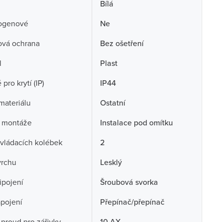
Bílá
ogenové
Ne
ová ochrana
Bez ošetření
l
Plast
pro krytí (IP)
IP44
 materiálu
Ostatní
 montáže
Instalace pod omítku
vládacích kolébek
2
vrchu
Lesklý
ipojení
Šroubová svorka
pojení
Přepínač/přepínač
 proud pro zářivky
10 AX