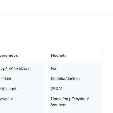
parametru
Hodnota
 zpětného hlášení
Ne
ládání
Kolébka/tlačítko
té napětí
250 V
pevnění
Upevnění příchytkou/
šroubem