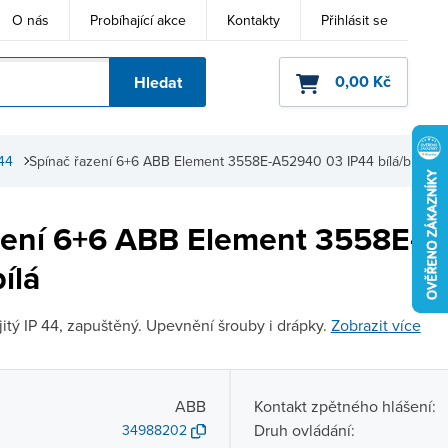
O nás
Probíhající akce
Kontakty
Přihlásit se
0,00 Kč
Hledat
ho kódu
44
Spínač řazení 6+6 ABB Element 3558E-A52940 03 IP44 bílá/bílá
zení 6+6 ABB Element 3558E-
ílá
jitý IP 44, zapuštěný. Upevnění šrouby i drápky.
Zobrazit více
ABB
Kontakt zpětného hlášení:
Druh ovládání:
34988202