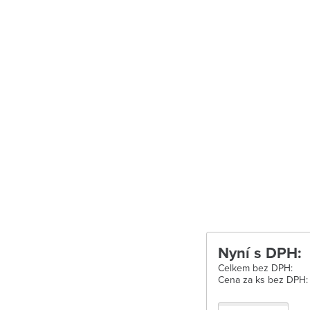
Uherské Hradišt
Velké Meziříčí
Vysoké Mýto
Zábřeh
Zastávka u Brn
Zlín
Žďár nad Sáza
Nyní s DPH:
Celkem bez DPH:
Cena za ks bez DPH: