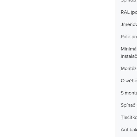
RAL (p
Jmenov
Pole pro
Minimál
instala
Montáž
Osvětle
S mont
Spínač 
Tlačítk
Antibak