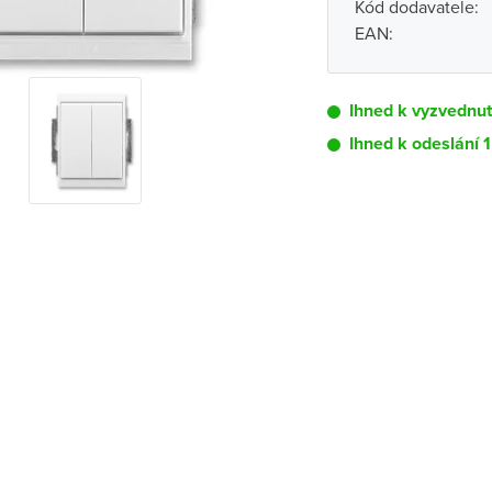
Kód dodavatele:
EAN:
Ihned k vyzvednu
Ihned k odeslání 1
Pobočka
Brno - Kšírova (
Brno - Řečkovi
Blansko
Bystřice nad P