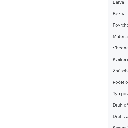
Barva
Bezhal
Povrch
Materiá
Vhodné 
Kvalita
Způsob
Počet o
Typ po
Druh př
Druh za
Spínací