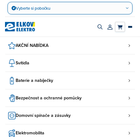
Přejít
Vyberte si pobočku
na
obsah
Zapnout/vypnout
Přihlásit/registro
vyhledávací
účet
panel
AKČNÍ NABÍDKA
Svítidla
Baterie a nabíječky
Bezpečnost a ochranné pomůcky
Domovní spínače a zásuvky
Elektromobilita