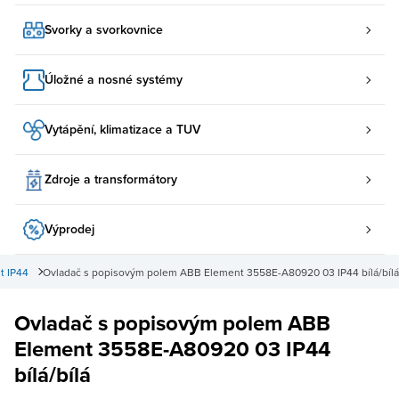
Svorky a svorkovnice
Úložné a nosné systémy
Vytápění, klimatizace a TUV
Zdroje a transformátory
Výprodej
t IP44
Ovladač s popisovým polem ABB Element 3558E-A80920 03 IP44 bílá/bílá
Ovladač s popisovým polem ABB
Element 3558E-A80920 03 IP44
bílá/bílá