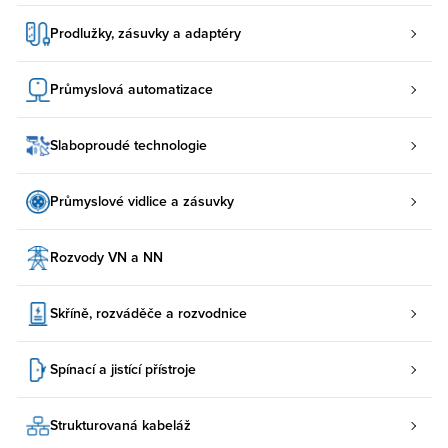
Prodlužky, zásuvky a adaptéry
Průmyslová automatizace
Slaboproudé technologie
Průmyslové vidlice a zásuvky
Rozvody VN a NN
Skříně, rozváděče a rozvodnice
Spínací a jistící přístroje
Strukturovaná kabeláž