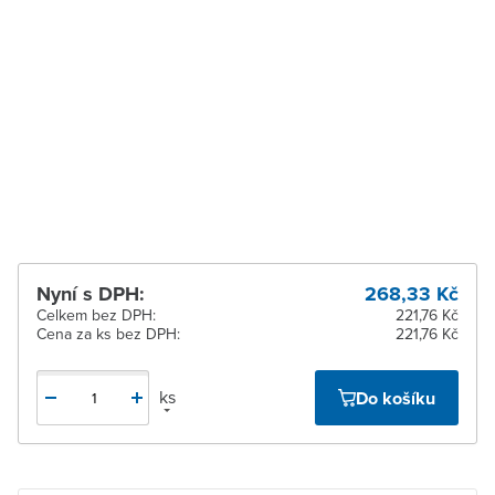
Zastávka u Brna
Na objednání obvykle do
8 dnů
Zlín
Na objednání obvykle do
8 dnů
Žďár nad Sázavou
Na objednání obvykle do
8 dnů
Nyní s DPH:
268,33 Kč
Celkem bez DPH:
221,76 Kč
Cena za ks bez DPH:
221,76 Kč
ks
Do košíku