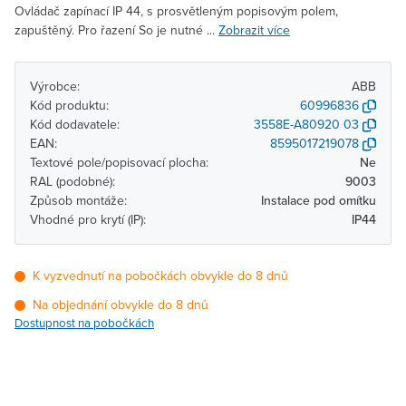
Ovládač zapínací IP 44, s prosvětleným popisovým polem,
zapuštěný. Pro řazení So je nutné ...
Zobrazit více
Výrobce:
ABB
Kód produktu:
60996836
Kód dodavatele:
3558E-A80920 03
EAN:
8595017219078
Textové pole/popisovací plocha:
Ne
RAL (podobné):
9003
Způsob montáže:
Instalace pod omítku
Vhodné pro krytí (IP):
IP44
K vyzvednutí na pobočkách obvykle do 8 dnů
Na objednání obvykle do 8 dnů
Dostupnost na pobočkách