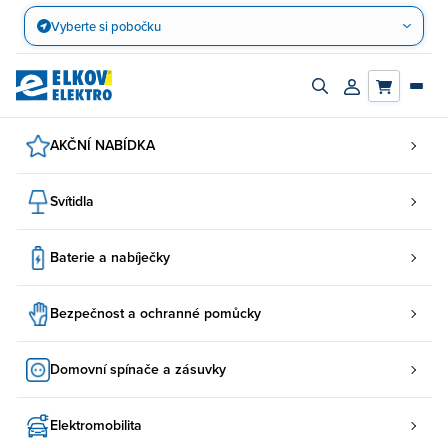
Přejít
Vyberte si pobočku
na
obsah
Zapnout/vypnout
Přihlásit/registro
vyhledávací
účet
panel
AKČNÍ NABÍDKA
Svítidla
Baterie a nabíječky
Bezpečnost a ochranné pomůcky
Domovní spínače a zásuvky
Elektromobilita