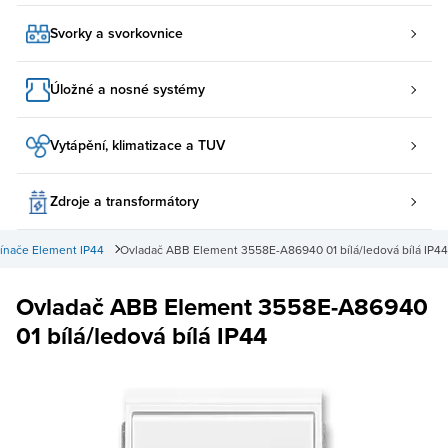
Svorky a svorkovnice
Úložné a nosné systémy
Vytápění, klimatizace a TUV
Zdroje a transformátory
ínače Element IP44
Ovladač ABB Element 3558E-A86940 01 bílá/ledová bílá IP44
Ovladač ABB Element 3558E-A86940
01 bílá/ledová bílá IP44