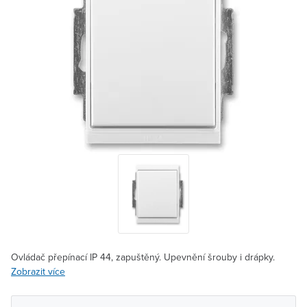
Ovládač přepínací IP 44, zapuštěný. Upevnění šrouby i drápky.
Zobrazit více