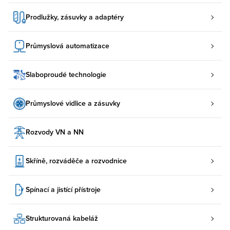
Prodlužky, zásuvky a adaptéry
Průmyslová automatizace
Slaboproudé technologie
Průmyslové vidlice a zásuvky
Rozvody VN a NN
Skříně, rozváděče a rozvodnice
Spínací a jistící přístroje
Strukturovaná kabeláž