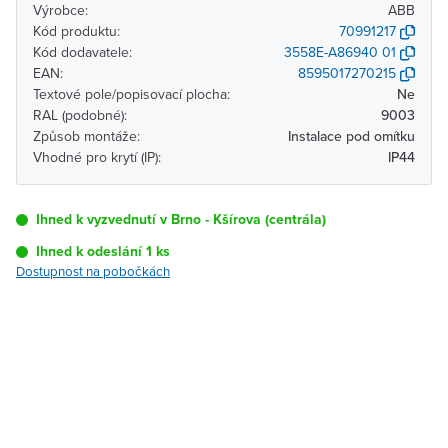
Výrobce:
ABB
Kód produktu:
70991217
Kód dodavatele:
3558E-A86940 01
EAN:
8595017270215
Textové pole/popisovací plocha:
Ne
RAL (podobné):
9003
Způsob montáže:
Instalace pod omítku
Vhodné pro krytí (IP):
IP44
Ihned k vyzvednutí v Brno - Kšírova (centrála)
Ihned k odeslání 1 ks
Dostupnost na pobočkách
Pobočka
Dostupnost
Brno - Kšírova
Ihned k vyzvednutí 1 ks