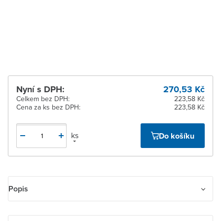
pracovních dnů
Žďár nad Sázavou
K vyzvednutí do 2
pracovních dnů
Nyní s DPH:
270,53 Kč
Celkem bez DPH:
223,58 Kč
Cena za ks bez DPH:
223,58 Kč
ks
Do košíku
Popis
Ovládač přepínací IP 44, zapuštěný. Upevnění šrouby i drápky.