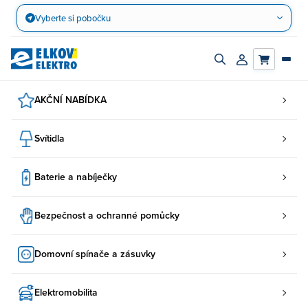
Přejít
Vyberte si pobočku
na
obsah
Zapnout/vypnout
Přihlásit/registro
vyhledávací
účet
panel
AKČNÍ NABÍDKA
Svítidla
Baterie a nabíječky
Bezpečnost a ochranné pomůcky
Domovní spínače a zásuvky
Elektromobilita