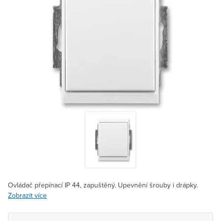
Ovládač přepínací IP 44, zapuštěný. Upevnění šrouby i drápky.
Zobrazit více