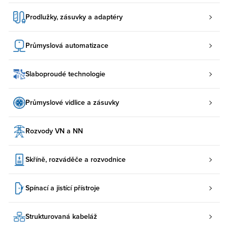
Prodlužky, zásuvky a adaptéry
Průmyslová automatizace
Slaboproudé technologie
Průmyslové vidlice a zásuvky
Rozvody VN a NN
Skříně, rozváděče a rozvodnice
Spínací a jistící přístroje
Strukturovaná kabeláž