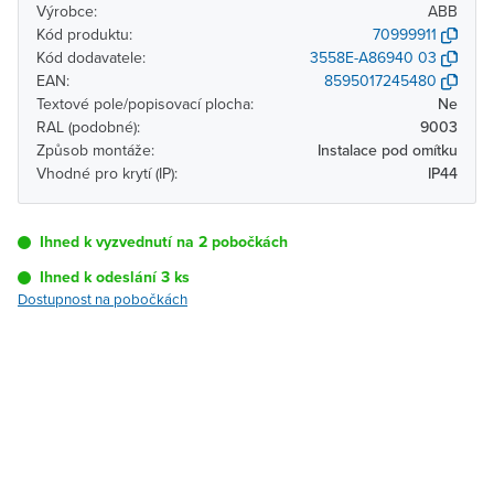
Výrobce:
ABB
Kód produktu:
70999911
Kód dodavatele:
3558E-A86940 03
EAN:
8595017245480
Textové pole/popisovací plocha:
Ne
RAL (podobné):
9003
Způsob montáže:
Instalace pod omítku
Vhodné pro krytí (IP):
IP44
Ihned k vyzvednutí na 2 pobočkách
Ihned k odeslání 3 ks
Dostupnost na pobočkách
Pobočka
Dostupnost
Brno - Kšírova
Ihned k vyzvednutí 3 ks