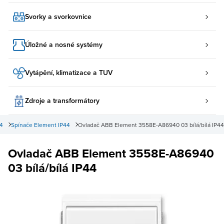
Svorky a svorkovnice
Úložné a nosné systémy
Vytápění, klimatizace a TUV
Zdroje a transformátory
4
Spínače Element IP44
Ovladač ABB Element 3558E-A86940 03 bílá/bílá IP44
Ovladač ABB Element 3558E-A86940
03 bílá/bílá IP44