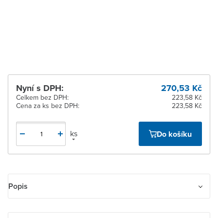
pracovních dnů
Žďár nad Sázavou
K vyzvednutí do 2
pracovních dnů
Nyní s DPH:
270,53 Kč
Celkem bez DPH:
223,58 Kč
Cena za ks bez DPH:
223,58 Kč
ks
Do košíku
Popis
Ovládač přepínací IP 44, zapuštěný. Upevnění šrouby i drápky.