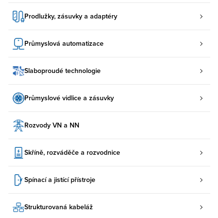
Prodlužky, zásuvky a adaptéry
Průmyslová automatizace
Slaboproudé technologie
Průmyslové vidlice a zásuvky
Rozvody VN a NN
Skříně, rozváděče a rozvodnice
Spínací a jistící přístroje
Strukturovaná kabeláž