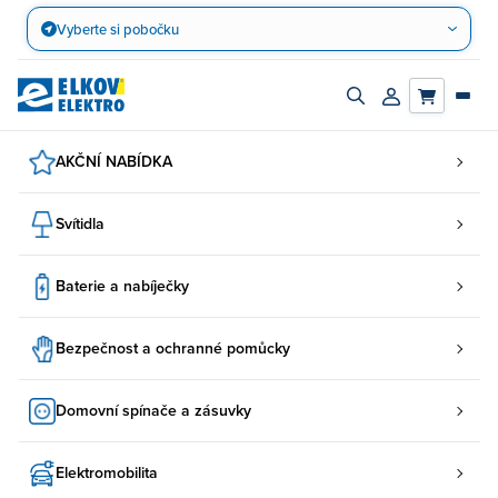
Přejít
Vyberte si pobočku
na
obsah
Zapnout/vypnout
Přihlásit/registro
vyhledávací
účet
panel
AKČNÍ NABÍDKA
Svítidla
Baterie a nabíječky
Bezpečnost a ochranné pomůcky
Domovní spínače a zásuvky
Elektromobilita