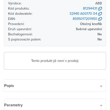
Výrobce:
ABB
Kód produktu:
81294431
Kód dodavatele:
3294E-A00170 04
EAN:
8595017201950
Provedení:
Otočný knoflík
Druh upevnění:
Svěrné upevnění
Bezhalogenové:
Ne
S popisovacím polem:
Ne
Tento produkt již není v prodeji.
Popis
Kryt spínače s otočným ovladačem. Pro trojstupňový spínač s
nulovou polohou.
Parametry