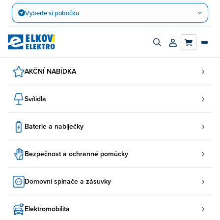
Přejít
Vyberte si pobočku
na
obsah
Zapnout/vypnout
Přihlásit/registro
vyhledávací
účet
panel
AKČNÍ NABÍDKA
Svítidla
Baterie a nabíječky
Bezpečnost a ochranné pomůcky
Domovní spínače a zásuvky
Elektromobilita