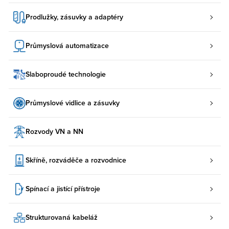
Prodlužky, zásuvky a adaptéry
Průmyslová automatizace
Slaboproudé technologie
Průmyslové vidlice a zásuvky
Rozvody VN a NN
Skříně, rozváděče a rozvodnice
Spínací a jistící přístroje
Strukturovaná kabeláž