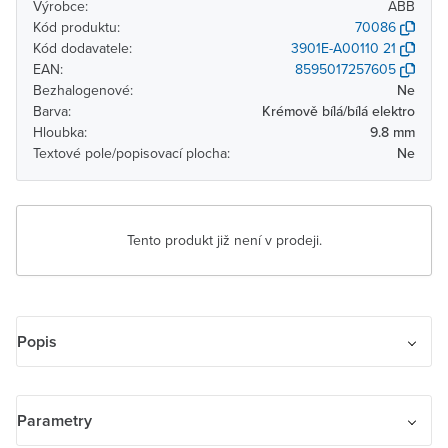
Výrobce:
ABB
Kód produktu:
70086
Kód dodavatele:
3901E-A00110 21
EAN:
8595017257605
Bezhalogenové:
Ne
Barva:
Krémově bílá/bílá elektro
Hloubka:
9.8 mm
Textové pole/popisovací plocha:
Ne
Tento produkt již není v prodeji.
Popis
Rámeček pro elektroinstalační přístroje, jednonásobný
Parametry