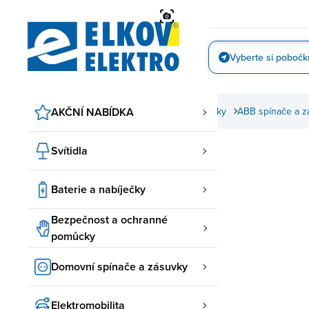
Přejít
na
obsah
Vyberte si pobočk
Vyfotit
AKČNÍ NABÍDKA
Domovní spínače a zásuvky
ABB spínače a z
Svítidla
Baterie a nabíječky
Bezpečnost a ochranné
pomůcky
Domovní spínače a zásuvky
Elektromobilita