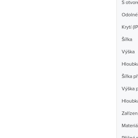
S otvo
Odolné 
Krytí (IP
Šířka
Výška
Hloubk
Šířka př
Výška p
Hloubka
Zařízen
Materiá
Příčná 