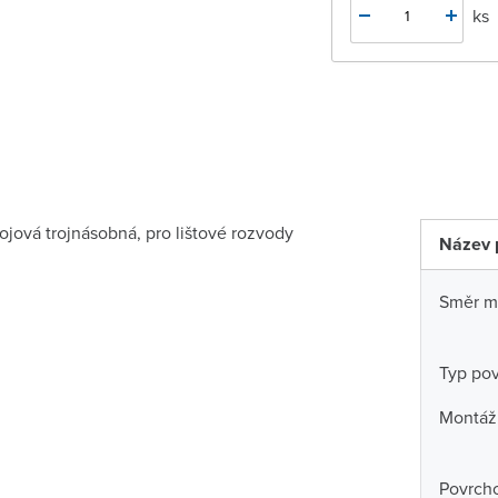
ks
rojová trojnásobná, pro lištové rozvody
Název 
Směr m
Typ po
Montáž
Povrch