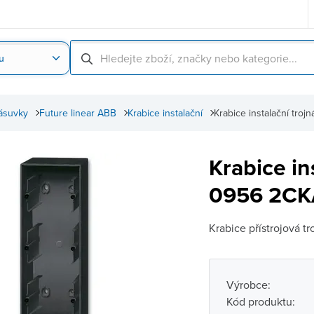
u
Nahrát obrázek produktu
Skenování čárové
ásuvky
Future linear ABB
Krabice instalační
Krabice instalační t
Krabice in
0956 2CK
Krabice přístrojová t
Výrobce:
Kód produktu: