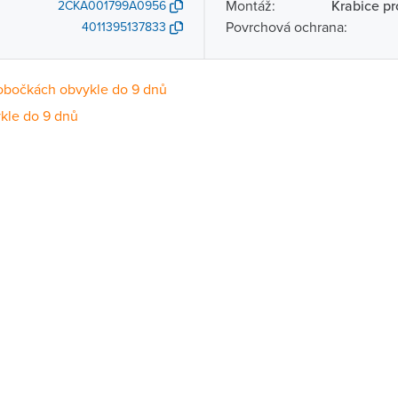
Montáž:
Krabice p
2CKA001799A0956
Povrchová ochrana:
4011395137833
obočkách obvykle do 9 dnů
kle do 9 dnů
Dostupnost
centrála)
Na objednání obvykle do 9 dnů
ce
Na objednání obvykle do 9 dnů
Na objednání obvykle do 9 dnů
ernštejnem
Na objednání obvykle do 9 dnů