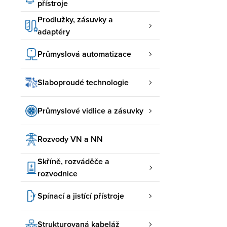
přístroje
Prodlužky, zásuvky a
adaptéry
Průmyslová automatizace
Slaboproudé technologie
Průmyslové vidlice a zásuvky
Rozvody VN a NN
Skříně, rozváděče a
rozvodnice
Spínací a jistící přístroje
Strukturovaná kabeláž