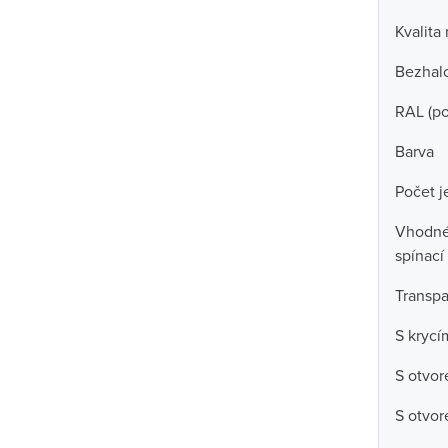
Kvalita
Bezhal
RAL (p
Barva
Počet j
Vhodné
spínací 
Transpa
S kryc
S otvor
S otvor