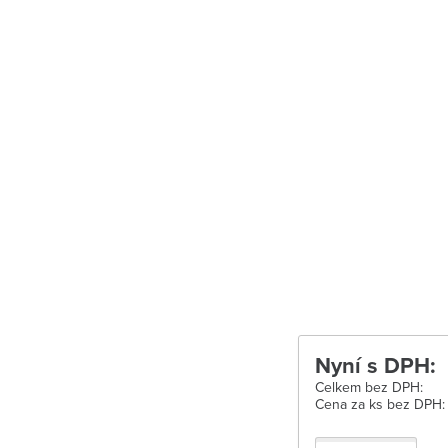
Uherské Hradišt
Velké Meziříčí
Vysoké Mýto
Zábřeh
Zastávka u Brn
Zlín
Žďár nad Sáza
Nyní s DPH:
Celkem bez DPH:
Cena za ks bez DPH: