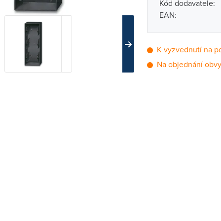
Kód dodavatele:
EAN:
K vyzvednutí na p
Na objednání obvy
Pobočka
Brno - Kšírova (
Brno - Řečkovi
Blansko
Bystřice nad P