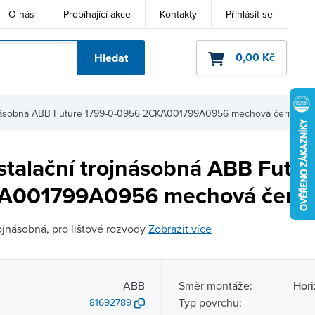
O nás
Probíhající akce
Kontakty
Přihlásit se
0,00 Kč
Hledat
ho kódu
rojnásobná ABB Future 1799-0-0956 2CKA001799A0956 mechová černá
stalační trojnásobná ABB Futur
A001799A0956 mechová čern
rojnásobná, pro lištové rozvody
Zobrazit více
ABB
Směr montáže:
Hori
Typ povrchu:
81692789