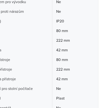
rem pro vývodku
Ne
proti nárazům
Ne
)
IP20
80 mm
222 mm
a
42 mm
ístroje
80 mm
řístroje
222 mm
 přístroje
42 mm
í pro stolní počítače
Ne
l
Plast
montáž
Ne