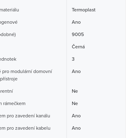
 materiálu
Termoplast
ogenové
Ano
odobné)
9005
Černá
ednotek
3
 pro modulární domovní
Ano
přístroje
rentní
Ne
ím rámečkem
Ne
em pro zavedení kanálu
Ano
em pro zavedení kabelu
Ano