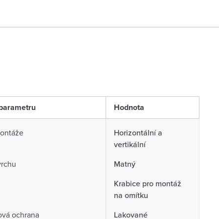
parametru
Hodnota
ontáže
Horizontální a
vertikální
vrchu
Matný
Krabice pro montáž
na omítku
ová ochrana
Lakované