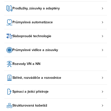
Prodlužky, zásuvky a adaptéry
Průmyslová automatizace
Slaboproudé technologie
Průmyslové vidlice a zásuvky
Rozvody VN a NN
Skříně, rozváděče a rozvodnice
Spínací a jistící přístroje
Strukturovaná kabeláž