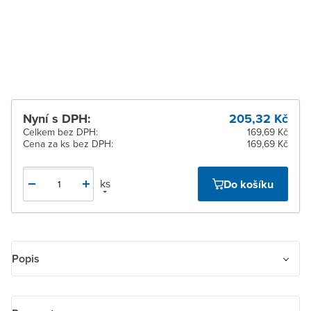
pracovních dnů
Žďár nad Sázavou
K vyzvednutí do 2
pracovních dnů
Nyní s DPH:
205,32 Kč
Celkem bez DPH:
169,69 Kč
Cena za ks bez DPH:
169,69 Kč
ks
Do košíku
Popis
Kryt zásuvky komunikační přímé. Pro komunikační zásuvky HDMI,
USB, VGA, pro nabíjecí přístroj USB nebo pro reproduktorovou