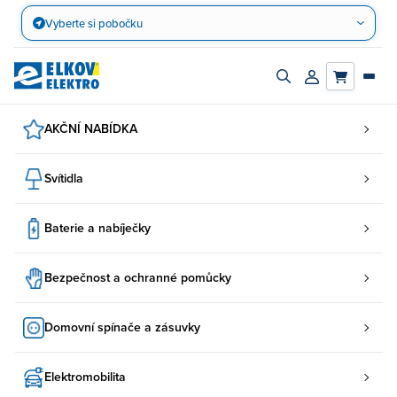
Přejít
Vyberte si pobočku
na
obsah
Zapnout/vypnout
Přihlásit/registro
vyhledávací
účet
panel
AKČNÍ NABÍDKA
Svítidla
Baterie a nabíječky
Bezpečnost a ochranné pomůcky
Domovní spínače a zásuvky
Elektromobilita