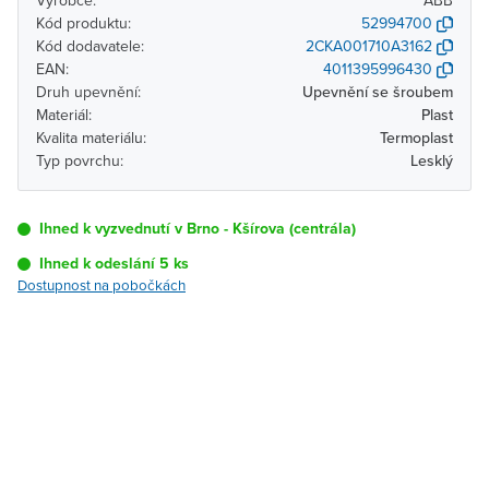
Výrobce:
ABB
Kód produktu:
52994700
Kód dodavatele:
2CKA001710A3162
EAN:
4011395996430
Druh upevnění:
Upevnění se šroubem
Materiál:
Plast
Kvalita materiálu:
Termoplast
Typ povrchu:
Lesklý
Ihned k vyzvednutí v Brno - Kšírova (centrála)
Ihned k odeslání 5 ks
Dostupnost na pobočkách
Pobočka
Dostupnost
Brno - Kšírova
Ihned k vyzvednutí 5 ks