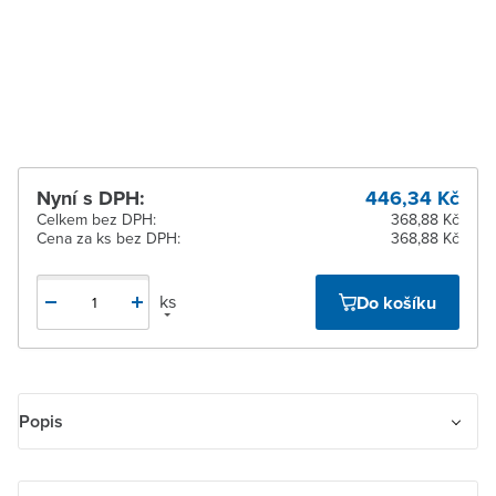
dodavatele
Žďár nad Sázavou
Na objednání u
dodavatele
Nyní s DPH:
446,34 Kč
Celkem bez DPH:
368,88 Kč
Cena za ks bez DPH:
368,88 Kč
ks
Do košíku
Popis