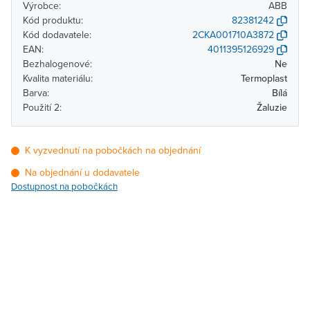
Výrobce:
ABB
Kód produktu:
82381242
Kód dodavatele:
2CKA001710A3872
EAN:
4011395126929
Bezhalogenové:
Ne
Kvalita materiálu:
Termoplast
Barva:
Bílá
Použití 2:
Žaluzie
K vyzvednutí na pobočkách na objednání
Na objednání u dodavatele
Dostupnost na pobočkách
Pobočka
Dostupnost
Brno - Kšírova (centrála)
Na objednání u