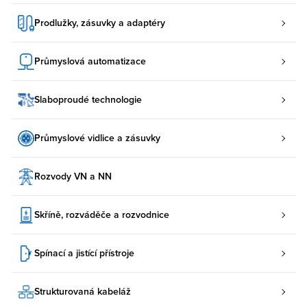
Prodlužky, zásuvky a adaptéry
Průmyslová automatizace
Slaboproudé technologie
Průmyslové vidlice a zásuvky
Rozvody VN a NN
Skříně, rozváděče a rozvodnice
Spínací a jistící přístroje
Strukturovaná kabeláž