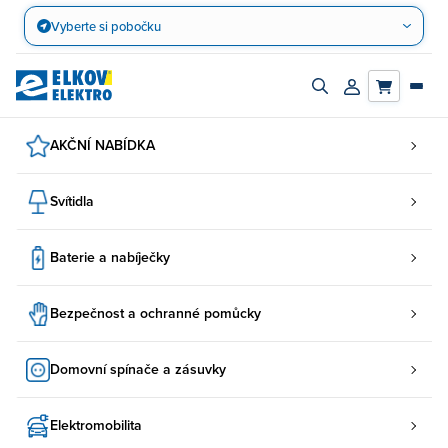
Přejít
Vyberte si pobočku
na
obsah
Zapnout/vypnout
Přihlásit/registro
vyhledávací
účet
panel
AKČNÍ NABÍDKA
Svítidla
Baterie a nabíječky
Bezpečnost a ochranné pomůcky
Domovní spínače a zásuvky
Elektromobilita