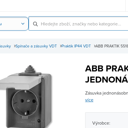
u
Nahrát obrázek produktu
Skenování čárové
ásuvky
Spínače a zásuvky VDT
Praktik IP44 VDT
ABB PRAKTIK 55
ABB PRAK
JEDNONÁ
Zásuvka jednonásobná
více
Výrobce: