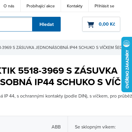
O nás
Probíhající akce
Kontakty
Přihlásit se
0,00 Kč
Hledat
ho kódu
18-3969 S ZÁSUVKA JEDNONÁSOBNÁ IP44 SCHUKO S VÍČKEM ŠEDÁ
TIK 5518-3969 S ZÁSUVKA
SOBNÁ IP44 SCHUKO S VÍČK
 IP 44, s ochrannými kontakty (podle DIN), s víčkem, pro průbě
ABB
Se sklopným víkem: