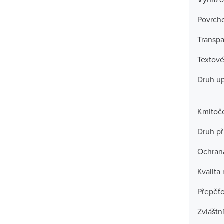
Povrch
Transpa
Textové
Druh u
Kmitoč
Druh př
Ochran
Kvalita
Přepěť
Zvláštn