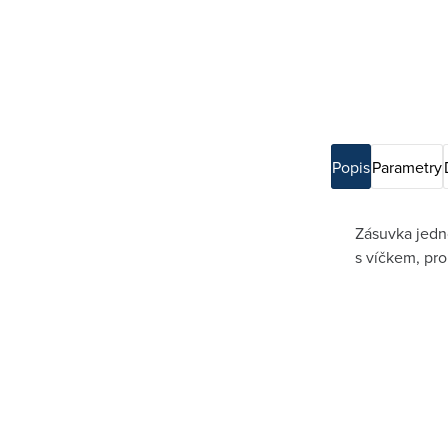
Popis
Parametry
Zásuvka jedn
s víčkem, pr