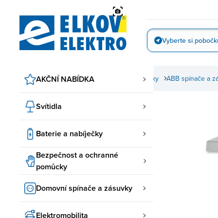
Přejít
na
obsah
Vyberte si pobočk
Vyfotit
AKČNÍ NABÍDKA
Domovní spínače a zásuvky
ABB spínače a z
Svítidla
Baterie a nabíječky
Bezpečnost a ochranné
pomůcky
Domovní spínače a zásuvky
Elektromobilita