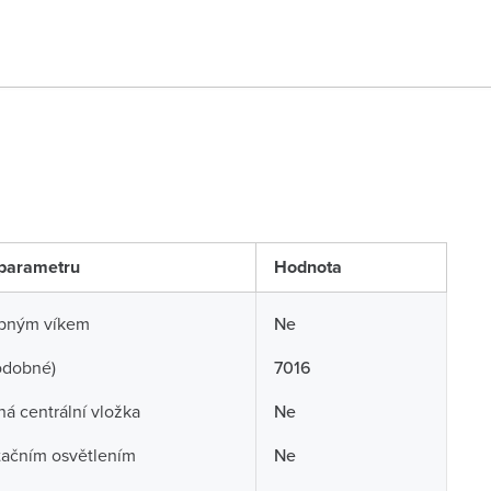
parametru
Hodnota
opným víkem
Ne
odobné)
7016
á centrální vložka
Ne
tačním osvětlením
Ne