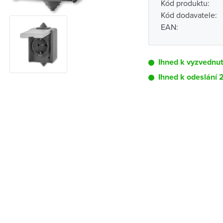
Kód produktu:
Kód dodavatele:
EAN:
Ihned k vyzvednutí
Ihned k odeslání 
Pobočka
Brno - Kšírova (
Brno - Řečkovi
Blansko