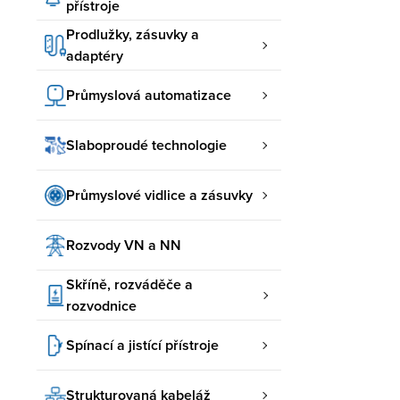
přístroje
Prodlužky, zásuvky a
adaptéry
Průmyslová automatizace
Slaboproudé technologie
Průmyslové vidlice a zásuvky
Rozvody VN a NN
Skříně, rozváděče a
rozvodnice
Spínací a jistící přístroje
Strukturovaná kabeláž