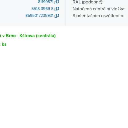
RAL (podobné):
81199871
Natočená centrální vložka:
5518-3969 S
S orientačním osvětlením:
8595017235931
 v Brno - Kšírova (centrála)
2 ks
Dostupnost
centrála)
Ihned k vyzvednutí 2 ks
ce
K vyzvednutí do 2 pracovních dnů
K vyzvednutí do 2 pracovních dnů