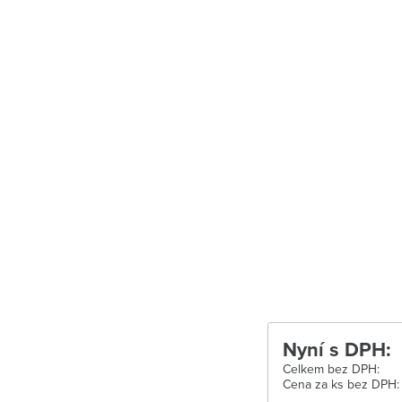
Uherské Hradišt
Velké Meziříčí
Vysoké Mýto
Zábřeh
Zastávka u Brn
Zlín
Žďár nad Sáza
Nyní s DPH:
Celkem bez DPH:
Cena za ks bez DPH: