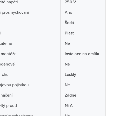
té napětí
250 V
í prosmyčkování
Ano
Šedá
l
Plast
atelné
Ne
 montáže
Instalace na omítku
ogenové
Ne
vrchu
Lesklý
rojovou pojistkou
Ne
značení
Žádné
itý proud
16 A
vací mechanismus
Ne