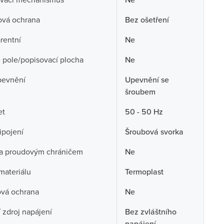
ová ochrana
Bez ošetření
rentní
Ne
 pole/popisovací plocha
Ne
pevnění
Upevnění se
šroubem
et
50 - 50 Hz
ipojení
Šroubová svorka
a proudovým chráničem
Ne
 materiálu
Termoplast
ová ochrana
Ne
í zdroj napájení
Bez zvláštního
napájení