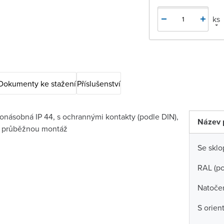
ks
Dokumenty ke stažení
Příslušenství
onásobná IP 44, s ochrannými kontakty (podle DIN),
Název 
o průběžnou montáž
Se skl
RAL (p
Natočen
S orien