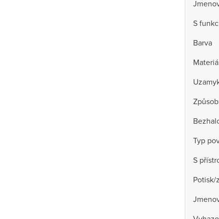
Jmenovi
S funkc
Barva
Materiá
Uzamyk
Způsob
Bezhal
Typ po
S příst
Potisk/
Jmenov
Vyhazo