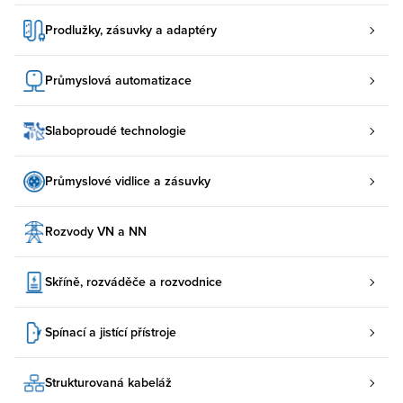
Prodlužky, zásuvky a adaptéry
Průmyslová automatizace
Slaboproudé technologie
Průmyslové vidlice a zásuvky
Rozvody VN a NN
Skříně, rozváděče a rozvodnice
Spínací a jistící přístroje
Strukturovaná kabeláž