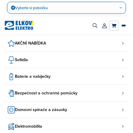
Přejít
Vyberte si pobočku
na
obsah
Zapnout/vypnout
Přihlásit/registro
vyhledávací
účet
panel
AKČNÍ NABÍDKA
Svítidla
Baterie a nabíječky
Bezpečnost a ochranné pomůcky
Domovní spínače a zásuvky
Elektromobilita