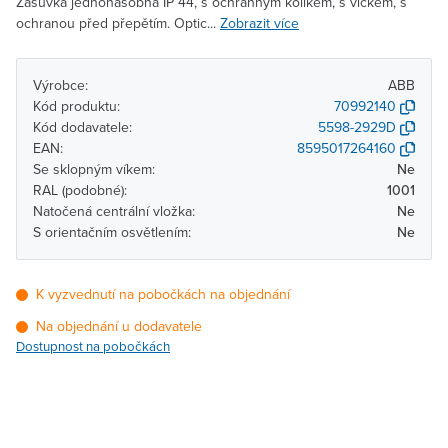
Zásuvka jednonásobná IP 44, s ochranným kolíkem, s víčkem, s
ochranou před přepětím. Optic...
Zobrazit více
Výrobce:
ABB
Kód produktu:
70992140
Kód dodavatele:
5598-2929D
EAN:
8595017264160
Se sklopným víkem:
Ne
RAL (podobné):
1001
Natočená centrální vložka:
Ne
S orientačním osvětlením:
Ne
K vyzvednutí na pobočkách na objednání
Na objednání u dodavatele
Dostupnost na pobočkách