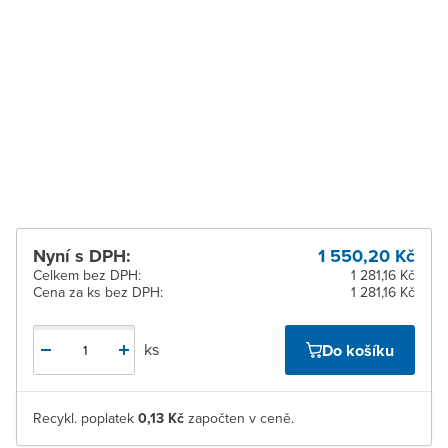
Zastávka u Brna
Na objednání u
dodavatele
Zlín
Na objednání u
dodavatele
Žďár nad Sázavou
Na objednání u
dodavatele
Nyní s DPH:
1 550,20 Kč
Celkem bez DPH:
1 281,16 Kč
Cena za ks bez DPH:
1 281,16 Kč
ks
Do košíku
Recykl. poplatek
0,13 Kč
započten v ceně.