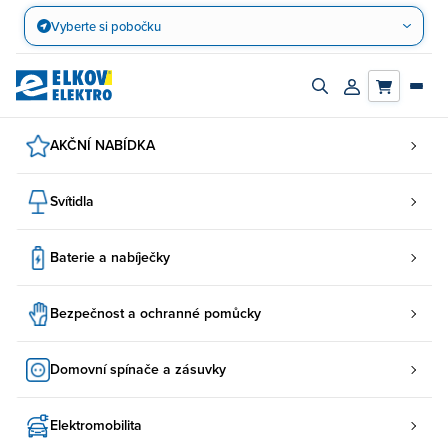
Přejít
Vyberte si pobočku
na
obsah
Zapnout/vypnout
Přihlásit/registro
vyhledávací
účet
panel
AKČNÍ NABÍDKA
Svítidla
Baterie a nabíječky
Bezpečnost a ochranné pomůcky
Domovní spínače a zásuvky
Elektromobilita