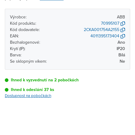
Výrobce:
ABB
Kód produktu:
70995107
Kód dodavatele:
2CKA001754A2155
EAN:
4011395173404
Bezhalogenové:
Ano
Krytí (IP):
IP20
Barva:
Bílá
Se sklopným víkem:
Ne
Ihned k vyzvednutí na 2 pobočkách
Ihned k odeslání 37 ks
Dostupnost na pobočkách
Pobočka
Dostupnost