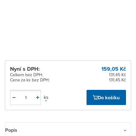
pracovních dnů
Zlín
K vyzvednutí do 2
pracovních dnů
Žďár nad Sázavou
K vyzvednutí do 2
pracovních dnů
Nyní s DPH:
159,05 Kč
Celkem bez DPH:
131,45 Kč
Cena za ks bez DPH:
131,45 Kč
ks
Do košíku
Popis