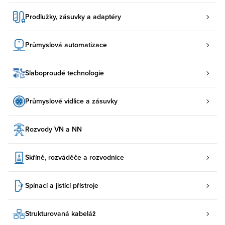
Prodlužky, zásuvky a adaptéry
Průmyslová automatizace
Slaboproudé technologie
Průmyslové vidlice a zásuvky
Rozvody VN a NN
Skříně, rozváděče a rozvodnice
Spínací a jistící přístroje
Strukturovaná kabeláž