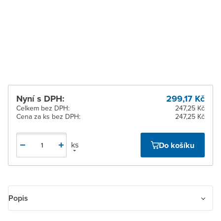
Zlín
Na objednání obvykle do
9 dnů
Žďár nad Sázavou
Na objednání obvykle do
9 dnů
Nyní s DPH:
299,17 Kč
Celkem bez DPH:
247,25 Kč
Cena za ks bez DPH:
247,25 Kč
ks
Do košíku
Popis