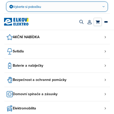
Přejít
Vyberte si pobočku
na
obsah
Zapnout/vypnout
Přihlásit/registro
vyhledávací
účet
panel
AKČNÍ NABÍDKA
Svítidla
Baterie a nabíječky
Bezpečnost a ochranné pomůcky
Domovní spínače a zásuvky
Elektromobilita