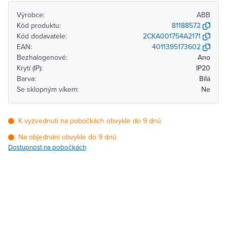
Výrobce:
ABB
Kód produktu:
81188572
Kód dodavatele:
2CKA001754A2171
EAN:
4011395173602
Bezhalogenové:
Ano
Krytí (IP):
IP20
Barva:
Bílá
Se sklopným víkem:
Ne
K vyzvednutí na pobočkách obvykle do 9 dnů
Na objednání obvykle do 9 dnů
Dostupnost na pobočkách
Pobočka
Dostupnost