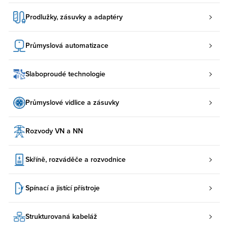
Prodlužky, zásuvky a adaptéry
Průmyslová automatizace
Slaboproudé technologie
Průmyslové vidlice a zásuvky
Rozvody VN a NN
Skříně, rozváděče a rozvodnice
Spínací a jistící přístroje
Strukturovaná kabeláž