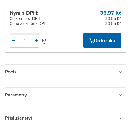
Nyní s DPH:
36,97 Kč
Celkem bez DPH:
30,55 Kč
Cena za ks bez DPH:
30,55 Kč
ks
Do košíku
Popis
Maska nosná s 1 otvorem
Parametry
Název parametru
Hodnota
Příslušenství
S ochranou proti prachu
Ne