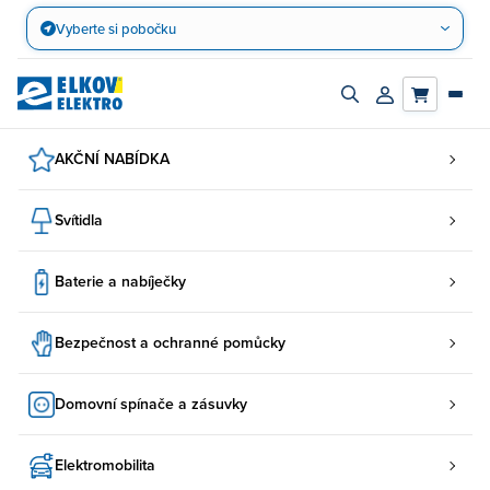
Přejít
Vyberte si pobočku
na
obsah
Zapnout/vypnout
Přihlásit/registro
vyhledávací
účet
panel
AKČNÍ NABÍDKA
Svítidla
Baterie a nabíječky
Bezpečnost a ochranné pomůcky
Domovní spínače a zásuvky
Elektromobilita