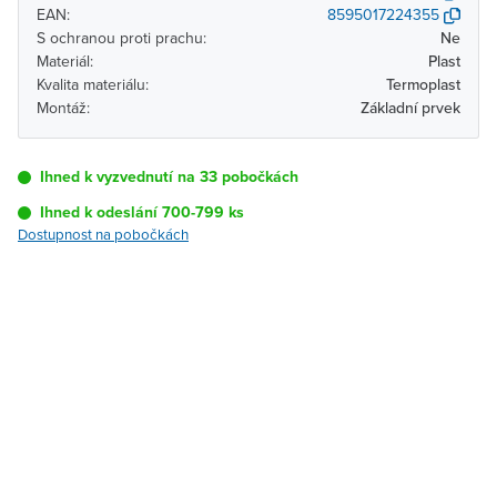
EAN:
8595017224355
S ochranou proti prachu:
Ne
Materiál:
Plast
Kvalita materiálu:
Termoplast
Montáž:
Základní prvek
Ihned k vyzvednutí na 33 pobočkách
Ihned k odeslání 700-799 ks
Dostupnost na pobočkách
Pobočka
Dostupnost
Brno - Kšírova
Ihned k vyzvednutí 700-
(centrála)
799 ks
Brno - Řečkovice
Ihned k vyzvednutí 54 ks