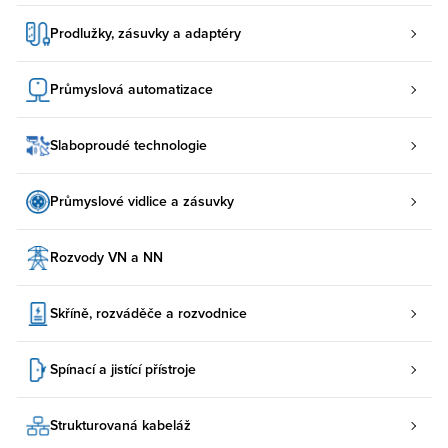
Prodlužky, zásuvky a adaptéry
Průmyslová automatizace
Slaboproudé technologie
Průmyslové vidlice a zásuvky
Rozvody VN a NN
Skříně, rozváděče a rozvodnice
Spínací a jistící přístroje
Strukturovaná kabeláž