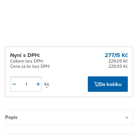
pracovních dnů
Žďár nad Sázavou
K vyzvednutí do 2
pracovních dnů
Nyní s DPH:
277,15 Kč
Celkem bez DPH:
229,05 Kč
Cena za ks bez DPH:
229,05 Kč
ks
Do košíku
Popis
Spínač žaluziový jednopólový IP 54