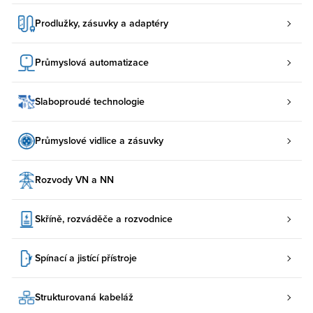
Prodlužky, zásuvky a adaptéry
Průmyslová automatizace
Slaboproudé technologie
Průmyslové vidlice a zásuvky
Rozvody VN a NN
Skříně, rozváděče a rozvodnice
Spínací a jistící přístroje
Strukturovaná kabeláž