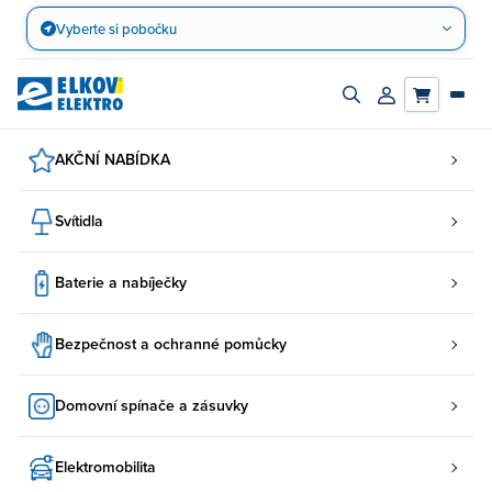
Přejít
Vyberte si pobočku
na
obsah
Zapnout/vypnout
Přihlásit/registro
vyhledávací
účet
panel
AKČNÍ NABÍDKA
Svítidla
Baterie a nabíječky
Bezpečnost a ochranné pomůcky
Domovní spínače a zásuvky
Elektromobilita